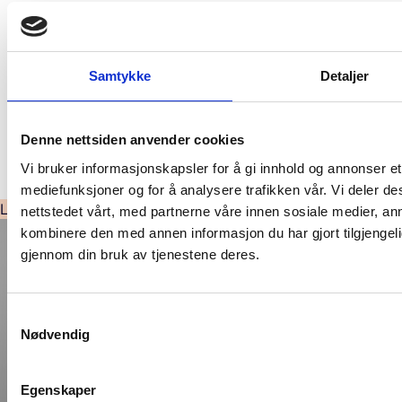
Les også:
Samtykke
Detaljer
«Penga og livet», barn og unge forteller
Aktiviteter gjør fritiden meningsfull
Denne nettsiden anvender cookies
«
Det må jo ha vært min egen skyld
» rapport om
Vi bruker informasjonskapsler for å gi innhold og annonser et 
utenforskap
mediefunksjoner og for å analysere trafikken vår. Vi deler 
Lurer du på noe?
nettstedet vårt, med partnerne våre innen sosiale medier, a
kombinere den med annen informasjon du har gjort tilgjengeli
gjennom din bruk av tjenestene deres.
S
Nødvendig
a
m
t
Egenskaper