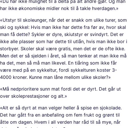
«Du har ikke mulighet til å delta på alt andre gjør. Og man
har ikke økonomiske midler nok til å takle hverdagen.»
«Utstyr til skoleunger, når det er snakk om ulike turer, som
ski og sykkel: Hvis man ikke har dette fra før av, hvor skal
man få dette? Sykler er dyre, skiutstyr er svindyrt. Det er
ikke alle plasser som har dette til utlån, hvis man ikke bor i
storbyer. Skoler skal være gratis, men det er de ofte ikke.
Men det er så sjelden i året, så man tenker at man ikke må
ha det, men så må man likevel. En tiåring som ikke får
være med på en sykkeltur, fordi sykkelturen koster 3-
4000 kroner. Kunne man låne mellom ulike skoler?»
«Må nedprioritere sunn mat fordi det er dyrt. Det går ut
over skoleprestasjoner og alt.»
«Alt er så dyrt at man velger heller å spise en sjokolade.
Det har gått fra en anbefaling om fem frukt og grønt til
åtte om dagen. Hvem i all verden har råd til så mye, når