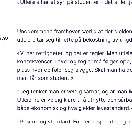
«Utleiere har et syn på studenter – det er lett
Ungdommene framhever særlig at det gjeldende
e av
utleiere tar seg til rette på bekostning av u
«Vi har rettigheter, og det er regler. Men utlei
konsekvenser. Lover og regler må følges opp, s
plass hvor de føler seg trygge. Skal man ha d
man får som student.»
«Jeg tenker man er veldig sårbar, og at man 
Utleierne er veldig klare til å utnytte den så
både økonomisk og hva gjelder levestandard.
«Prisene og standard. Folk er desperate, og hu