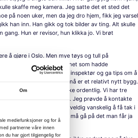
 skulle skaffe meg kamera. Jeg satte det et sted det
 noe på noen uker, men da jeg dro hjem, fikk jeg varsel
k han inn. Han gikk og tok bilder av ting. Alt skulle
 gang. Hun er revisor, hun klikka jo. Vi brøt
tere å gjøre i Oslo. Men mye tøys og tull på
Oslo. Et av dem var en leilighet som hadde
a 1800-tallet. Det kom en inspektør og ga tips om å
 går det bort. Der vi bor nå er et relativt nytt bygg.
e vegg. Vinduet fungerer ikke ordentlig. Vi har tre
Om
 de er på 24/7 om vinteren. Jeg prøvde å kontakte
en veldig
neglectful
. Det er veldig vanskelig å få tak i
. I Oslo er problemet at man må gå på det man får ja
iale mediefunksjoner og for å
 med partnerne våre innen
u har gjort tilgjengelig for