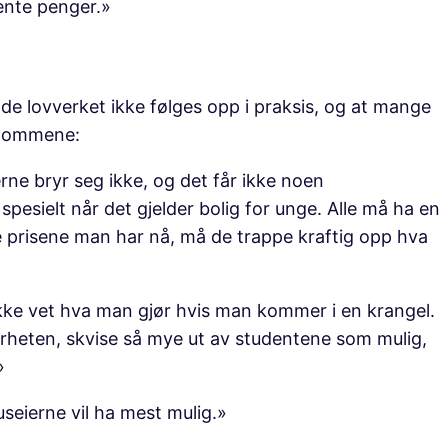
jente penger.»
 lovverket ikke følges opp i praksis, og at mange
ngdommene:
erne bryr seg ikke, og det får ikke noen
pesielt når det gjelder bolig for unge. Alle må ha en
e prisene man har nå, må de trappe kraftig opp hva
ikke vet hva man gjør hvis man kommer i en krangel.
rbarheten, skvise så mye ut av studentene som mulig,
»
seierne vil ha mest mulig.»