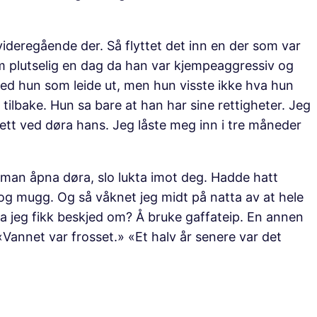
å videregående der. Så flyttet det inn en der som var
 plutselig en dag da han var kjempeaggressiv og
d hun som leide ut, men hun visste ikke hva hun
tilbake. Hun sa bare at han har sine rettigheter. Jeg
tt ved døra hans. Jeg låste meg inn i tre måneder
år man åpna døra, slo lukta imot deg. Hadde hatt
kt og mugg. Og så våknet jeg midt på natta av at hele
va jeg fikk beskjed om? Å bruke gaffateip. En annen
annet var frosset.» «Et halv år senere var det