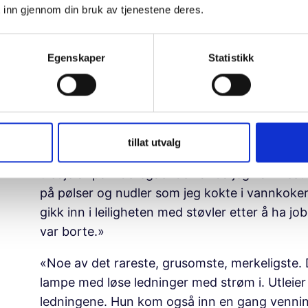
«Studentboliger som ikke var rett ved universi
 inn gjennom din bruk av tjenestene deres.
år, ikke gjort noe som helst. Prisen var nesten
«Ikke vegger, bare bjelker.» «Ett bad på seks 
Egenskaper
Statistikk
«Vi var to stykker i samme hus, et gammelt hu
var det tepper som var blaute. Vi gikk og ble d
at vi flyttet ut, pusset de opp.»
tillat utvalg
«Prøv å være 15-16 år som bor alene på første
tredje år på videregående var da jeg var mest f
på pølser og nudler som jeg kokte i vannkokere
gikk inn i leiligheten med støvler etter å ha j
var borte.»
«Noe av det rareste, grusomste, merkeligste. 
lampe med løse ledninger med strøm i. Utleier s
ledningene. Hun kom også inn en gang venninne