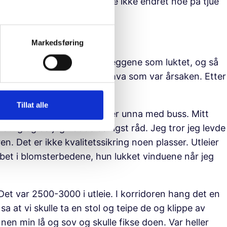
tetet var lett å få. De hadde ikke endret noe på tjue
 lik blokkene i nærheten.»
personer, et bøttekott.»
Markedsføring
s, da var det døde mus i veggene som luktet, og så
årlige uten egentlig å vite hva som var årsaken. Etter
Tillat alle
 gang. Familien var to timer unna med buss. Mitt
attig og da jeg hadde dårligst råd. Jeg tror jeg levde
n. Det er ikke kvalitetssikring noen plasser. Utleier
obbet i blomsterbedene, hun lukket vinduene når jeg
Det var 2500-3000 i utleie. I korridoren hang det en
a at vi skulle ta en stol og teipe de og klippe av
n min lå og sov og skulle fikse doen. Var heller