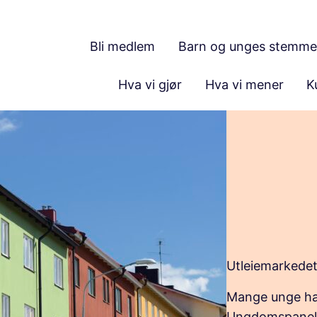
Bli medlem
Barn og unges stemme
Hva vi gjør
Hva vi mener
K
Utleiemarkede
Mange unge har
Ungdomspanelet