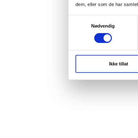
dem, eller som de har samlet
S
Nødvendig
a
m
t
y
k
k
Ikke tillat
e
v
a
l
g