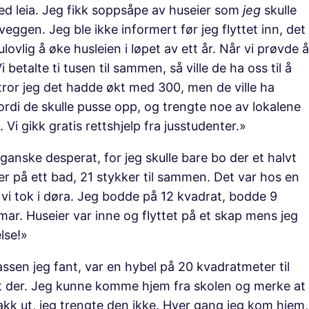
ned leia. Jeg fikk soppsåpe av huseier som
jeg
skulle
veggen. Jeg ble ikke informert før jeg flyttet inn, det
lovlig å øke husleien i løpet av ett år. Når vi prøvde å
betalte ti tusen til sammen, så ville de ha oss til å
 tror jeg det hadde økt med 300, men de ville ha
, fordi de skulle pusse opp, og trengte noe av lokalene
ro. Vi gikk gratis rettshjelp fra jusstudenter.»
ganske desperat, for jeg skulle bare bo der et halvt
ker på ett bad, 21 stykker til sammen. Det var hos en
i tok i døra. Jeg bodde på 12 kvadrat, bodde 9
ar. Huseier var inne og flyttet på et skap mens jeg
else!»
assen jeg fant, var en hybel på 20 kvadratmeter til
art der. Jeg kunne komme hjem fra skolen og merke at
rakk ut, jeg trengte den ikke. Hver gang jeg kom hjem,