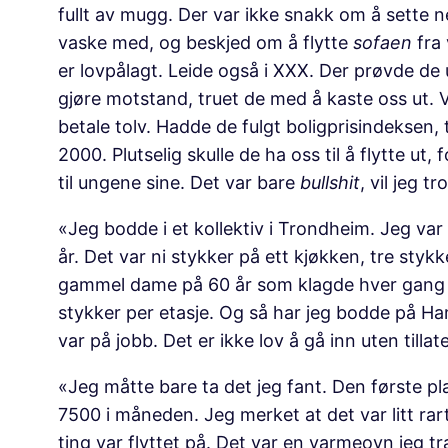
fullt av mugg. Der var ikke snakk om å sette 
vaske med, og beskjed om å flytte
sofaen
fra 
er lovpålagt. Leide også i XXX. Der prøvde de u
gjøre motstand, truet de med å kaste oss ut. Vi 
betale tolv. Hadde de fulgt boligprisindeksen,
2000. Plutselig skulle de ha oss til å flytte ut
til ungene sine. Det var bare
bullshit
, vil jeg t
«Jeg bodde i et kollektiv i Trondheim. Jeg var 
år. Det var ni stykker på ett kjøkken, tre styk
gammel dame på 60 år som klagde hver gang v
stykker per etasje. Og så har jeg bodde på Ham
var på jobb. Det er ikke lov å gå inn uten tillat
«Jeg måtte bare ta det jeg fant. Den første pl
7500 i måneden. Jeg merket at det var litt r
ting var flyttet på. Det var en varmeovn jeg t