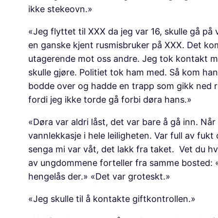
ikke stekeovn.»
«Jeg flyttet til XXX da jeg var 16, skulle gå p
en ganske kjent rusmisbruker på XXX. Det kom
utagerende mot oss andre. Jeg tok kontakt me
skulle gjøre. Politiet tok ham med. Så kom han 
bodde over og hadde en trapp som gikk ned re
fordi jeg ikke torde gå forbi døra hans.»
«Døra var aldri låst, det var bare å gå inn. N
vannlekkasje i hele leiligheten. Var full av fu
senga mi var våt, det lakk fra taket. Vet du h
av ungdommene forteller fra samme bosted: «V
hengelås der.» «Det var groteskt.»
«Jeg skulle til å kontakte giftkontrollen.»