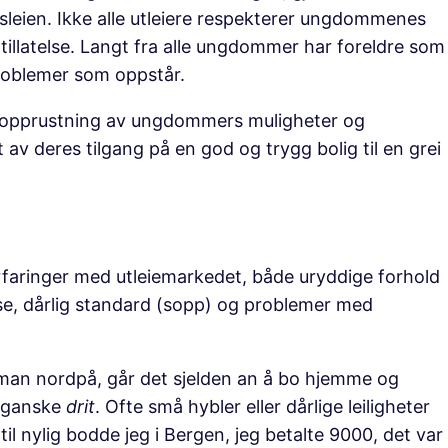
usleien. Ikke alle utleiere respekterer ungdommenes
en tillatelse. Langt fra alle ungdommer har foreldre som
roblemer som oppstår.
 opprustning av ungdommers muligheter og
t av deres tilgang på en god og trygg bolig til en grei
rfaringer med utleiemarkedet, både uryddige forhold
else, dårlig standard (sopp) og problemer med
r man nordpå, går det sjelden an å bo hjemme og
t ganske
drit
. Ofte små hybler eller dårlige leiligheter
ntil nylig bodde jeg i Bergen, jeg betalte 9000, det var