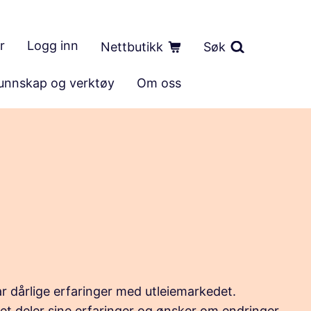
r
Logg inn
Nettbutikk
Søk
unnskap og verktøy
Om oss
t
 dårlige erfaringer med utleiemarkedet.
 deler sine erfaringer og ønsker om endringer.