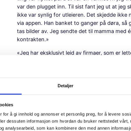
var den plugget inn. Til sist fant jeg ut at jeg
ikke var synlig for utleieren. Det skjedde ikke
via appen. Han banket to ganger på døra, så gik
tas bilder av. Jeg sendte det til mamma med én
kontrakten.»
«Jeg har eksklusivt leid av firmaer, som er let
leiemarkedet også. Jeg har bodd tre steder i 
muggproblemer, i et gammelt, gammelt bygg fr
blande klorin med vann og spraye på veggen, så
Likevel er det sprekker, jeg tror på hver enest
Detaljer
varmeovner under vinduene, de fungerer ikke,
utleieren. Uansett hva det skulle være, er eier
ookies
utleier. Pris: 15 500. Har sagt opp kontrakten
 for å gi innhold og annonser et personlig preg, for å levere sos
på, og man må
scattershotte
som faen.»
deler dessuten informasjon om hvordan du bruker nettstedet vårt,
og analysearbeid, som kan kombinere den med annen informasjon d