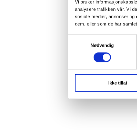
Vi bruker informasjonskapsler
Rem
analysere trafikken vår. Vi 
sosiale medier, annonsering 
dem, eller som de har samlet
S
Forgo
Nødvendig
a
m
t
y
k
k
Ikke tillat
e
v
a
l
g