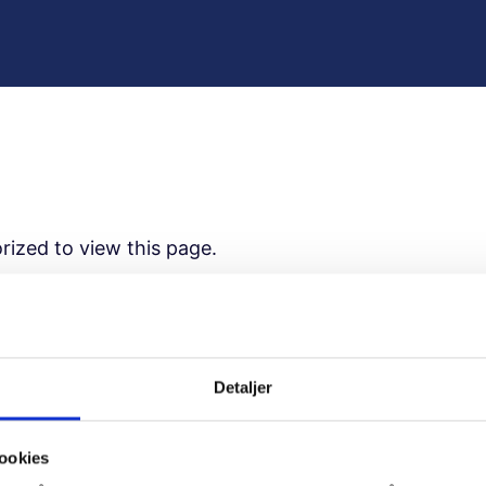
rized to view this page.
ame
Detaljer
ord
ookies