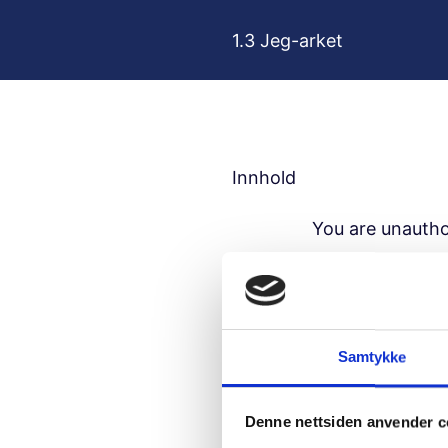
H
o
1.3 Jeg-arket
p
p
t
i
l
Innhold
i
n
You are unautho
n
h
Usern
o
l
d
Samtykke
Passw
Denne nettsiden anvender c