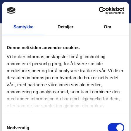
H
o
Lukk
2.3 Aktivitet
p
p
Samtykke
Detaljer
Om
t
i
Innhold
l
Denne nettsiden anvender cookies
i
You are unauthorized to view this page.
n
Vi bruker informasjonskapsler for å gi innhold og
n
Username
annonser et personlig preg, for å levere sosiale
h
mediefunksjoner og for å analysere trafikken vår. Vi deler
o
dessuten informasjon om hvordan du bruker nettstedet
l
vårt, med partnerne våre innen sosiale medier,
d
Password
annonsering og analysearbeid, som kan kombinere den
med annen informasjon du har gjort tilgjengelig for dem,
eller som de har samlet inn gjennom din bruk av
tjenestene deres.
Remember Me
S
Nødvendig
a