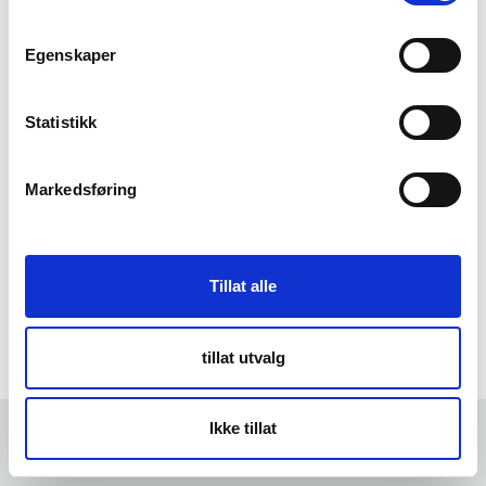
m
t
Egenskaper
Forgot Password
y
k
k
Statistikk
e
v
Markedsføring
a
l
g
Tillat alle
tillat utvalg
Ikke tillat
Forrige
5 min
Neste