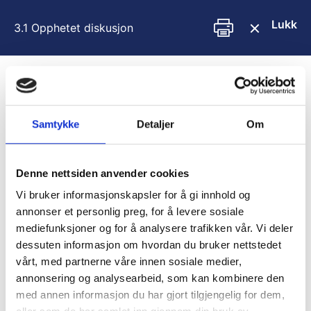
H
o
Lukk
3.1 Opphetet diskusjon
p
p
t
i
Innhold
l
i
You are unauthorized to view this page.
Samtykke
Detaljer
Om
n
n
Username
h
Denne nettsiden anvender cookies
o
l
Vi bruker informasjonskapsler for å gi innhold og
d
Password
annonser et personlig preg, for å levere sosiale
mediefunksjoner og for å analysere trafikken vår. Vi deler
dessuten informasjon om hvordan du bruker nettstedet
vårt, med partnerne våre innen sosiale medier,
Remember Me
annonsering og analysearbeid, som kan kombinere den
med annen informasjon du har gjort tilgjengelig for dem,