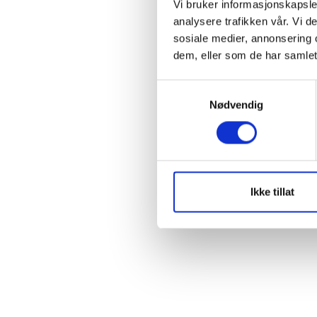
Vi bruker informasjonskapsler
Rem
analysere trafikken vår. Vi 
sosiale medier, annonsering 
dem, eller som de har samlet
S
Forgo
Nødvendig
a
m
t
y
k
k
Ikke tillat
e
v
a
l
g