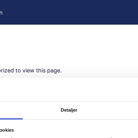
on
rized to view this page.
ame
Detaljer
ord
ookies