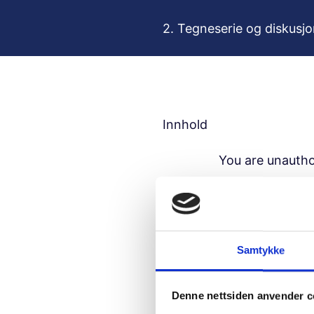
H
o
2. Tegneserie og diskusj
p
p
t
i
l
Innhold
i
n
You are unautho
n
h
Usern
o
l
d
Samtykke
Passw
Denne nettsiden anvender c