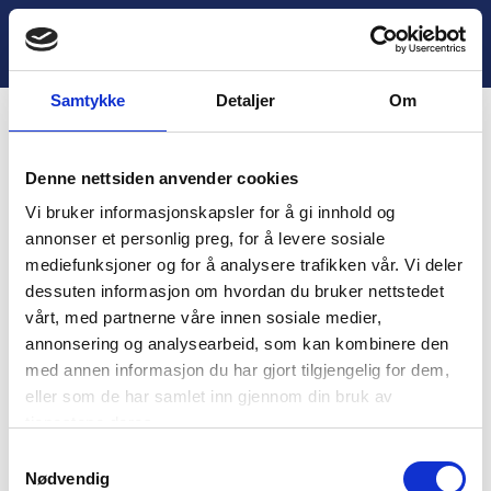
H
o
Lukk
3.4 Jeg-arket
p
p
Samtykke
Detaljer
Om
t
i
Innhold
l
Denne nettsiden anvender cookies
i
You are unauthorized to view this page.
n
Vi bruker informasjonskapsler for å gi innhold og
n
Username
annonser et personlig preg, for å levere sosiale
h
mediefunksjoner og for å analysere trafikken vår. Vi deler
o
dessuten informasjon om hvordan du bruker nettstedet
l
vårt, med partnerne våre innen sosiale medier,
d
Password
annonsering og analysearbeid, som kan kombinere den
med annen informasjon du har gjort tilgjengelig for dem,
eller som de har samlet inn gjennom din bruk av
tjenestene deres.
Remember Me
S
Nødvendig
a