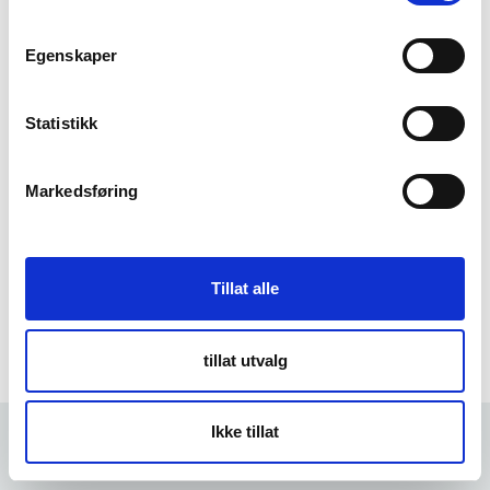
m
t
Egenskaper
Forgot Password
y
k
k
Statistikk
e
v
Markedsføring
a
l
g
Tillat alle
tillat utvalg
Ikke tillat
Forrige
5 min
Neste