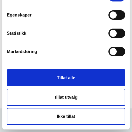
m
t
Egenskaper
Forgot Password
y
k
k
Statistikk
e
v
Markedsføring
a
l
g
Tillat alle
tillat utvalg
Ikke tillat
Forrige
5 min
Neste