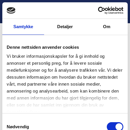
H
o
Lukk
2. Oppsummering
p
p
Samtykke
Detaljer
Om
t
i
Innhold
l
Denne nettsiden anvender cookies
i
You are unauthorized to view this page.
n
Vi bruker informasjonskapsler for å gi innhold og
n
Username
annonser et personlig preg, for å levere sosiale
h
mediefunksjoner og for å analysere trafikken vår. Vi deler
o
dessuten informasjon om hvordan du bruker nettstedet
l
vårt, med partnerne våre innen sosiale medier,
d
Password
annonsering og analysearbeid, som kan kombinere den
med annen informasjon du har gjort tilgjengelig for dem,
eller som de har samlet inn gjennom din bruk av
tjenestene deres.
Remember Me
S
Nødvendig
a