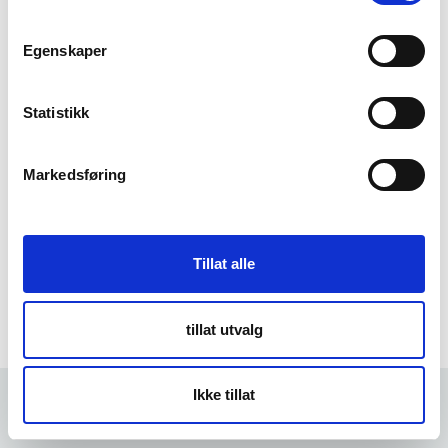
m
t
Egenskaper
Forgot Password
y
k
k
Statistikk
e
v
Markedsføring
a
l
g
Tillat alle
tillat utvalg
Ikke tillat
Forrige
5 min
Neste