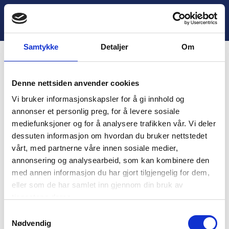
H
3. Aktivitet 1: Hva betyr
o
Lukk
«urettferdig»?
p
p
Samtykke
Detaljer
Om
t
i
Innhold
l
Denne nettsiden anvender cookies
i
You are unauthorized to view this page.
n
Vi bruker informasjonskapsler for å gi innhold og
n
Username
annonser et personlig preg, for å levere sosiale
h
mediefunksjoner og for å analysere trafikken vår. Vi deler
o
dessuten informasjon om hvordan du bruker nettstedet
l
vårt, med partnerne våre innen sosiale medier,
d
Password
annonsering og analysearbeid, som kan kombinere den
med annen informasjon du har gjort tilgjengelig for dem,
eller som de har samlet inn gjennom din bruk av
tjenestene deres.
Remember Me
S
Nødvendig
a