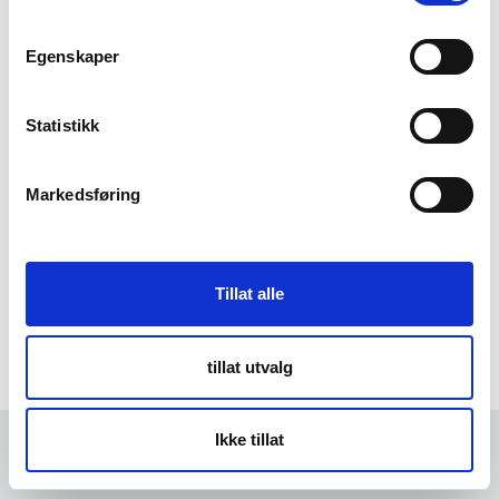
m
t
Egenskaper
Forgot Password
y
k
k
Statistikk
e
v
Markedsføring
a
l
g
Tillat alle
tillat utvalg
Ikke tillat
Forrige
10 min
Neste