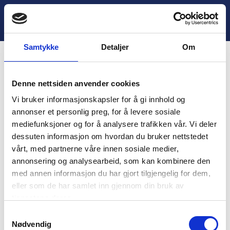
H
o
Lukk
3. Aktivitet: Urett i verden
p
p
Samtykke
Detaljer
Om
t
i
Innhold
l
Denne nettsiden anvender cookies
i
You are unauthorized to view this page.
n
Vi bruker informasjonskapsler for å gi innhold og
n
Username
annonser et personlig preg, for å levere sosiale
h
mediefunksjoner og for å analysere trafikken vår. Vi deler
o
dessuten informasjon om hvordan du bruker nettstedet
l
vårt, med partnerne våre innen sosiale medier,
d
Password
annonsering og analysearbeid, som kan kombinere den
med annen informasjon du har gjort tilgjengelig for dem,
eller som de har samlet inn gjennom din bruk av
tjenestene deres.
Remember Me
S
Nødvendig
a