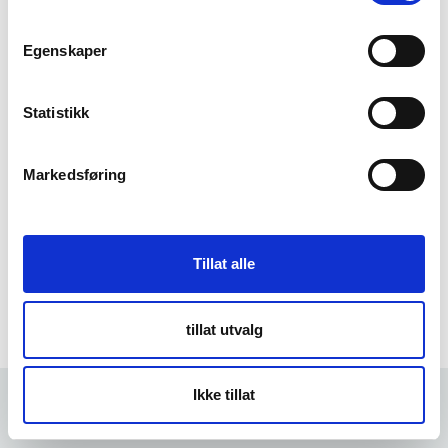
m
t
Egenskaper
Forgot Password
y
k
k
Statistikk
e
v
Markedsføring
a
l
g
Tillat alle
tillat utvalg
Ikke tillat
Forrige
6 min
Neste