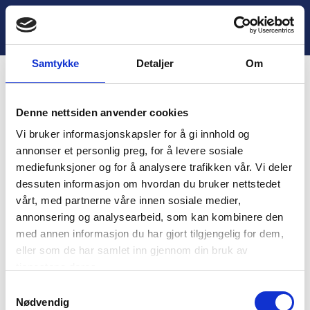
H
o
Lukk
4. Tilbakemelding og avslutning
p
p
Samtykke
Detaljer
Om
t
i
Innhold
l
Denne nettsiden anvender cookies
i
You are unauthorized to view this page.
n
Vi bruker informasjonskapsler for å gi innhold og
n
Username
annonser et personlig preg, for å levere sosiale
h
mediefunksjoner og for å analysere trafikken vår. Vi deler
o
dessuten informasjon om hvordan du bruker nettstedet
l
vårt, med partnerne våre innen sosiale medier,
d
Password
annonsering og analysearbeid, som kan kombinere den
med annen informasjon du har gjort tilgjengelig for dem,
eller som de har samlet inn gjennom din bruk av
tjenestene deres.
Remember Me
S
Nødvendig
a