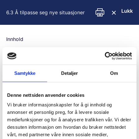
H
o
Lukk
6.3 Å tilpasse seg nye situasjoner
p
p
t
i
Innhold
l
i
You are unauthorized to view this page.
n
n
Username
h
Samtykke
Detaljer
Om
o
l
d
Password
Denne nettsiden anvender cookies
Vi bruker informasjonskapsler for å gi innhold og
annonser et personlig preg, for å levere sosiale
mediefunksjoner og for å analysere trafikken vår. Vi deler
Remember Me
dessuten informasjon om hvordan du bruker nettstedet
vårt, med partnerne våre innen sosiale medier,