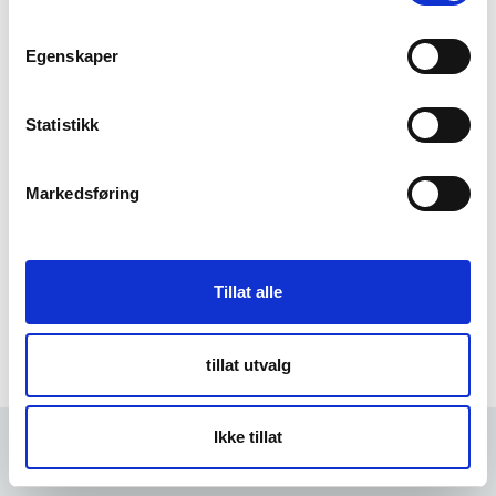
m
t
Egenskaper
Forgot Password
y
k
k
Statistikk
e
v
Markedsføring
a
l
g
Tillat alle
tillat utvalg
Ikke tillat
Forrige
5 min
Neste