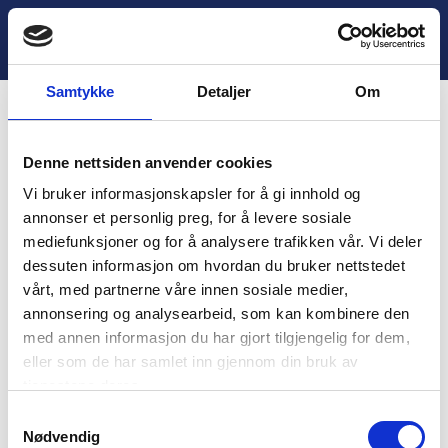
H
o
Lukk
1. Innledende aktivitet
p
p
Samtykke
Detaljer
Om
t
i
Innhold
l
Denne nettsiden anvender cookies
i
You are unauthorized to view this page.
n
Vi bruker informasjonskapsler for å gi innhold og
n
Username
annonser et personlig preg, for å levere sosiale
h
mediefunksjoner og for å analysere trafikken vår. Vi deler
o
dessuten informasjon om hvordan du bruker nettstedet
l
vårt, med partnerne våre innen sosiale medier,
d
Password
annonsering og analysearbeid, som kan kombinere den
med annen informasjon du har gjort tilgjengelig for dem,
eller som de har samlet inn gjennom din bruk av
tjenestene deres.
Remember Me
S
Nødvendig
a