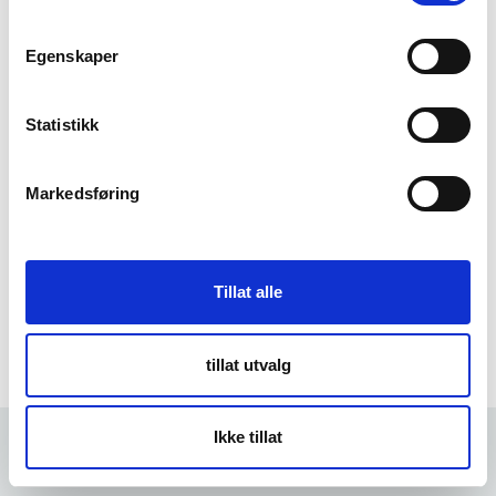
m
t
Egenskaper
Forgot Password
y
k
k
Statistikk
e
v
Markedsføring
a
l
g
Tillat alle
tillat utvalg
Ikke tillat
Forrige
5 min
Neste