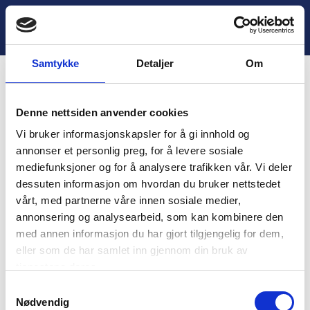
H
o
Lukk
4. Avslutning
p
p
Samtykke
Detaljer
Om
t
i
Innhold
l
Denne nettsiden anvender cookies
i
You are unauthorized to view this page.
n
Vi bruker informasjonskapsler for å gi innhold og
n
Username
annonser et personlig preg, for å levere sosiale
h
mediefunksjoner og for å analysere trafikken vår. Vi deler
o
dessuten informasjon om hvordan du bruker nettstedet
l
vårt, med partnerne våre innen sosiale medier,
d
Password
annonsering og analysearbeid, som kan kombinere den
med annen informasjon du har gjort tilgjengelig for dem,
eller som de har samlet inn gjennom din bruk av
tjenestene deres.
Remember Me
S
Nødvendig
a