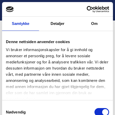
H
o
Lukk
2. Oppsummering
p
p
Samtykke
Detaljer
Om
t
i
Innhold
l
Denne nettsiden anvender cookies
i
You are unauthorized to view this page.
n
Vi bruker informasjonskapsler for å gi innhold og
n
Username
annonser et personlig preg, for å levere sosiale
h
mediefunksjoner og for å analysere trafikken vår. Vi deler
o
dessuten informasjon om hvordan du bruker nettstedet
l
vårt, med partnerne våre innen sosiale medier,
d
Password
annonsering og analysearbeid, som kan kombinere den
med annen informasjon du har gjort tilgjengelig for dem,
eller som de har samlet inn gjennom din bruk av
tjenestene deres.
Remember Me
S
Nødvendig
a