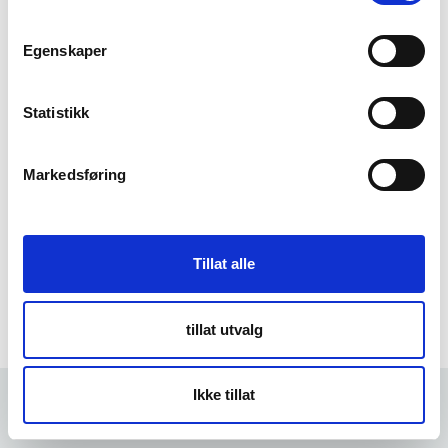
m
t
Egenskaper
Forgot Password
y
k
k
Statistikk
e
v
Markedsføring
a
l
g
Tillat alle
tillat utvalg
Ikke tillat
Forrige
5 min
Neste