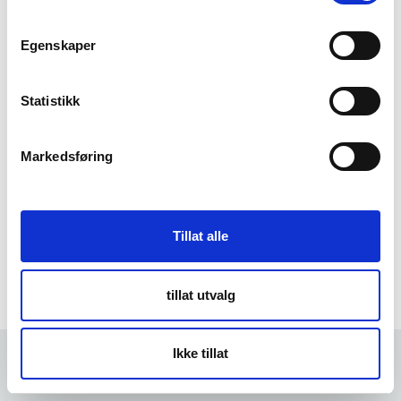
m
t
Egenskaper
Forgot Password
y
k
k
Statistikk
e
v
Markedsføring
a
l
g
Tillat alle
tillat utvalg
Ikke tillat
Forrige
5 min
Neste