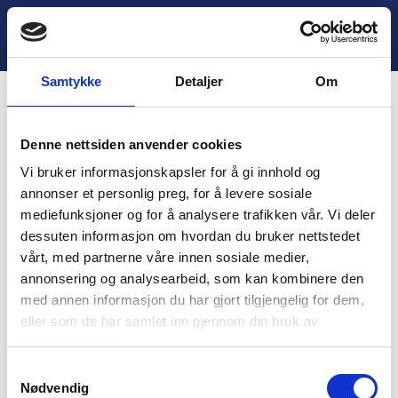
H
o
Lukk
4. Å bruke stegene
p
p
Samtykke
Detaljer
Om
t
i
Innhold
l
Denne nettsiden anvender cookies
i
You are unauthorized to view this page.
n
Vi bruker informasjonskapsler for å gi innhold og
n
Username
annonser et personlig preg, for å levere sosiale
h
mediefunksjoner og for å analysere trafikken vår. Vi deler
o
dessuten informasjon om hvordan du bruker nettstedet
l
vårt, med partnerne våre innen sosiale medier,
d
Password
annonsering og analysearbeid, som kan kombinere den
med annen informasjon du har gjort tilgjengelig for dem,
eller som de har samlet inn gjennom din bruk av
tjenestene deres.
Remember Me
S
Nødvendig
a