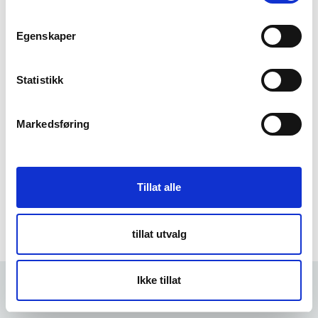
m
t
Egenskaper
Forgot Password
y
k
k
Statistikk
e
v
Markedsføring
a
l
g
Tillat alle
tillat utvalg
Ikke tillat
Forrige
5 min
Neste