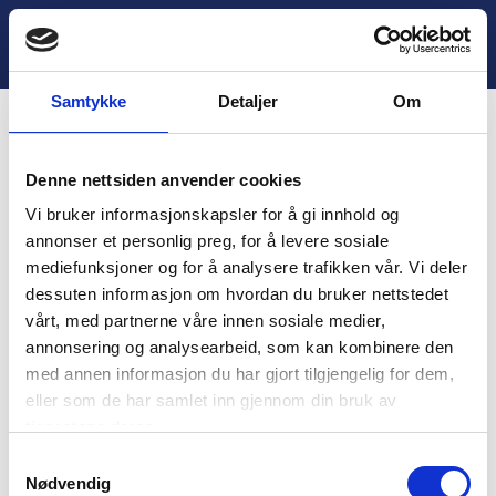
H
o
Lukk
6. Avslutning
p
p
Samtykke
Detaljer
Om
t
i
Innhold
l
Denne nettsiden anvender cookies
i
You are unauthorized to view this page.
n
Vi bruker informasjonskapsler for å gi innhold og
n
Username
annonser et personlig preg, for å levere sosiale
h
mediefunksjoner og for å analysere trafikken vår. Vi deler
o
dessuten informasjon om hvordan du bruker nettstedet
l
vårt, med partnerne våre innen sosiale medier,
d
Password
annonsering og analysearbeid, som kan kombinere den
med annen informasjon du har gjort tilgjengelig for dem,
eller som de har samlet inn gjennom din bruk av
tjenestene deres.
Remember Me
S
Nødvendig
a