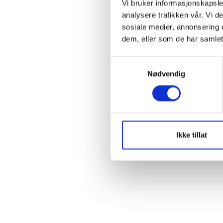
Vi bruker informasjonskapsler
Rem
analysere trafikken vår. Vi 
sosiale medier, annonsering 
dem, eller som de har samlet
S
Forgo
Nødvendig
a
m
t
y
k
k
Ikke tillat
e
v
a
l
g