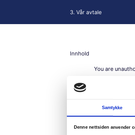
H
o
3. Vår avtale
p
p
t
i
l
Innhold
i
n
You are unautho
n
h
Usern
o
l
d
Samtykke
Passw
Denne nettsiden anvender c