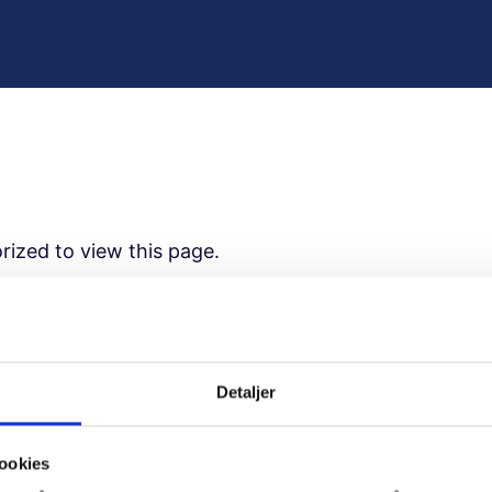
rized to view this page.
ame
Detaljer
ord
ookies