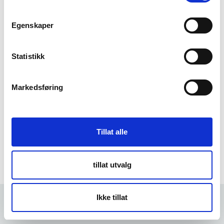
m
t
Egenskaper
Forgot Password
y
k
k
Statistikk
e
v
Markedsføring
a
l
g
Tillat alle
tillat utvalg
Ikke tillat
Forrige
5 min
Neste