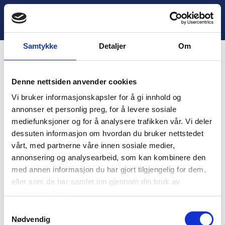
H
o
Lukk
5. Hjemmeaktivitet
p
p
Samtykke
Detaljer
Om
t
i
Innhold
l
Denne nettsiden anvender cookies
i
You are unauthorized to view this page.
n
Vi bruker informasjonskapsler for å gi innhold og
n
Username
annonser et personlig preg, for å levere sosiale
h
mediefunksjoner og for å analysere trafikken vår. Vi deler
o
dessuten informasjon om hvordan du bruker nettstedet
l
vårt, med partnerne våre innen sosiale medier,
d
Password
annonsering og analysearbeid, som kan kombinere den
med annen informasjon du har gjort tilgjengelig for dem,
eller som de har samlet inn gjennom din bruk av
tjenestene deres.
Remember Me
S
Nødvendig
a