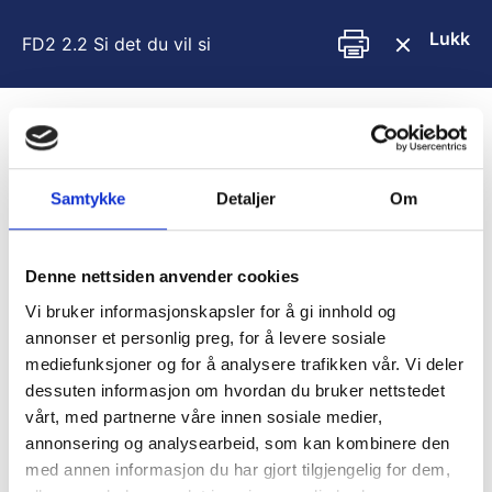
H
o
Lukk
FD2 2.2 Si det du vil si
p
p
t
i
Innhold
l
i
You are unauthorized to view this page.
Samtykke
Detaljer
Om
n
n
Username
h
o
Denne nettsiden anvender cookies
l
Vi bruker informasjonskapsler for å gi innhold og
d
Password
annonser et personlig preg, for å levere sosiale
mediefunksjoner og for å analysere trafikken vår. Vi deler
dessuten informasjon om hvordan du bruker nettstedet
vårt, med partnerne våre innen sosiale medier,
Remember Me
annonsering og analysearbeid, som kan kombinere den
med annen informasjon du har gjort tilgjengelig for dem,