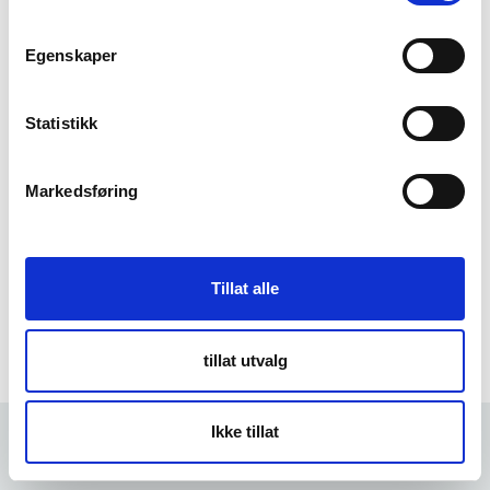
m
t
Egenskaper
Forgot Password
y
k
k
Statistikk
e
v
Markedsføring
a
l
g
Tillat alle
tillat utvalg
Ikke tillat
Forrige
5 min
Neste