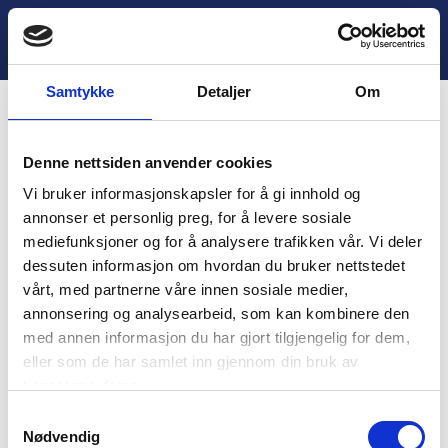
H
o
Lukk
3. Historie – Overraskelsen
p
p
Samtykke
Detaljer
Om
t
i
Innhold
l
Denne nettsiden anvender cookies
i
You are unauthorized to view this page.
n
Vi bruker informasjonskapsler for å gi innhold og
n
Username
annonser et personlig preg, for å levere sosiale
h
mediefunksjoner og for å analysere trafikken vår. Vi deler
o
dessuten informasjon om hvordan du bruker nettstedet
l
vårt, med partnerne våre innen sosiale medier,
d
Password
annonsering og analysearbeid, som kan kombinere den
med annen informasjon du har gjort tilgjengelig for dem,
eller som de har samlet inn gjennom din bruk av
tjenestene deres.
Remember Me
S
Nødvendig
a