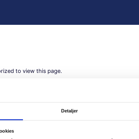
rized to view this page.
ame
Detaljer
ord
ookies