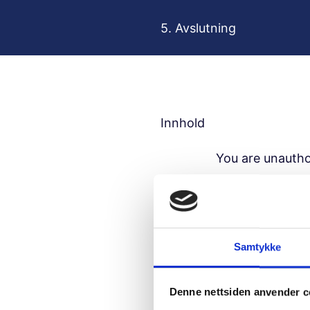
H
o
5. Avslutning
p
p
t
i
l
Innhold
i
n
You are unautho
n
h
Usern
o
l
d
Samtykke
Passw
Denne nettsiden anvender c