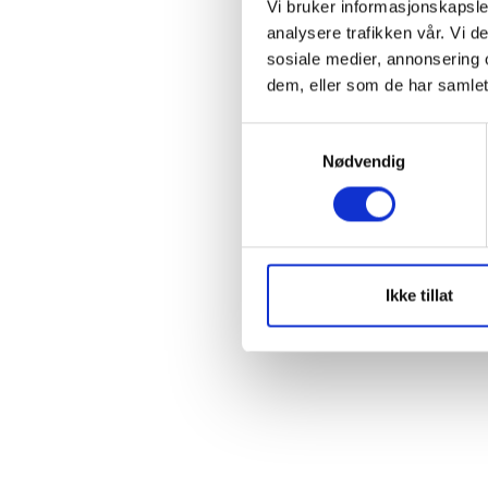
Vi bruker informasjonskapsler
Rem
analysere trafikken vår. Vi 
sosiale medier, annonsering 
dem, eller som de har samlet
S
Forgo
Nødvendig
a
m
t
y
k
k
Ikke tillat
e
v
a
l
g