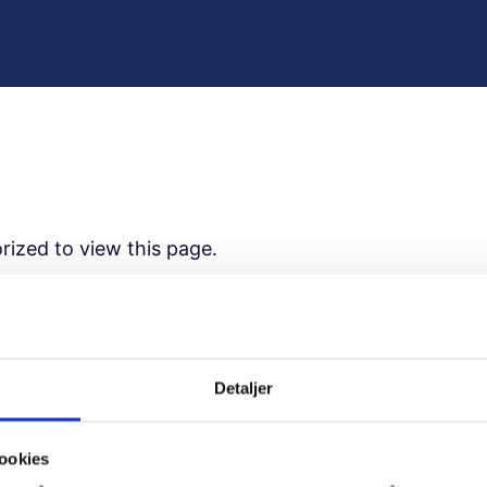
rized to view this page.
ame
Detaljer
ord
ookies