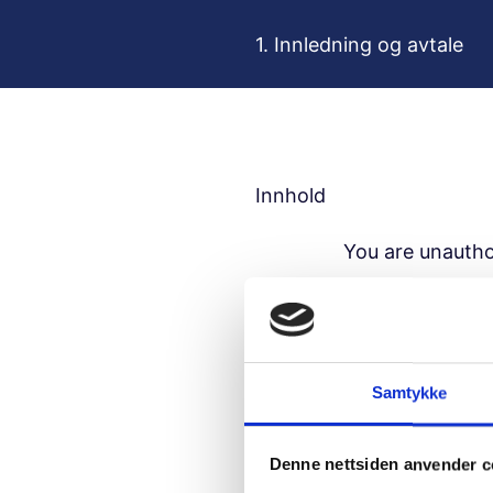
H
o
1. Innledning og avtale
p
p
t
i
l
Innhold
i
n
You are unautho
n
h
Usern
o
l
d
Samtykke
Passw
Denne nettsiden anvender c