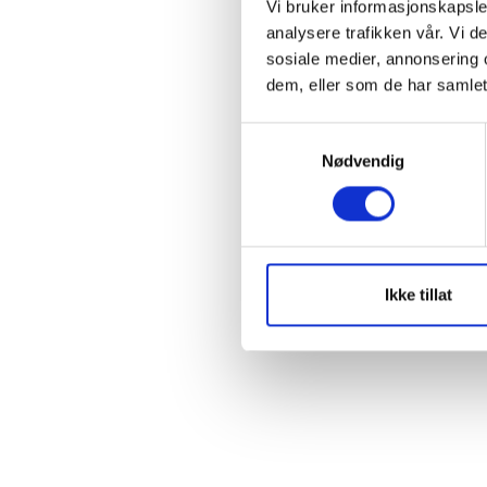
Vi bruker informasjonskapsler
Rem
analysere trafikken vår. Vi 
sosiale medier, annonsering 
dem, eller som de har samlet
S
Forgo
Nødvendig
a
m
t
y
k
k
Ikke tillat
e
v
a
l
g