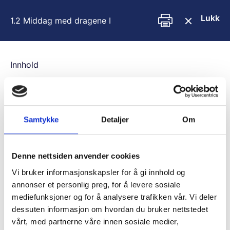
H
o
Lukk
1.2 Middag med dragene I
p
p
t
i
Innhold
l
i
You are unauthorized to view this page.
n
n
Username
h
Samtykke
Detaljer
Om
o
l
d
Password
Denne nettsiden anvender cookies
Vi bruker informasjonskapsler for å gi innhold og
annonser et personlig preg, for å levere sosiale
mediefunksjoner og for å analysere trafikken vår. Vi deler
Remember Me
dessuten informasjon om hvordan du bruker nettstedet
vårt, med partnerne våre innen sosiale medier,