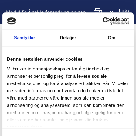
H
o
Lukk
Modul 5: Å takle forandring og tap
p
p
t
i
Samtykke
Detaljer
Om
Innhold
l
i
You are unauthorized to view this page.
n
Denne nettsiden anvender cookies
n
Username
Vi bruker informasjonskapsler for å gi innhold og
h
annonser et personlig preg, for å levere sosiale
o
l
mediefunksjoner og for å analysere trafikken vår. Vi deler
d
dessuten informasjon om hvordan du bruker nettstedet
Password
vårt, med partnerne våre innen sosiale medier,
annonsering og analysearbeid, som kan kombinere den
med annen informasjon du har gjort tilgjengelig for dem,
Remember Me
eller som de har samlet inn gjennom din bruk av
tjenestene deres.