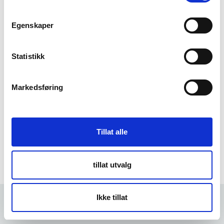
m
t
Egenskaper
Forgot Password
y
k
k
Statistikk
e
v
Markedsføring
a
l
g
Tillat alle
tillat utvalg
Ikke tillat
Forrige
3 min
Neste