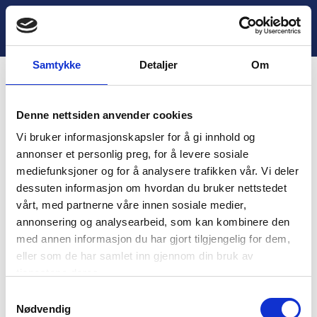
H
o
Lukk
2. Tegneserie og diskusjon
p
p
Samtykke
Detaljer
Om
t
i
Innhold
l
Denne nettsiden anvender cookies
i
You are unauthorized to view this page.
n
Vi bruker informasjonskapsler for å gi innhold og
n
Username
annonser et personlig preg, for å levere sosiale
h
mediefunksjoner og for å analysere trafikken vår. Vi deler
o
dessuten informasjon om hvordan du bruker nettstedet
l
vårt, med partnerne våre innen sosiale medier,
d
Password
annonsering og analysearbeid, som kan kombinere den
med annen informasjon du har gjort tilgjengelig for dem,
eller som de har samlet inn gjennom din bruk av
tjenestene deres.
Remember Me
S
Nødvendig
a