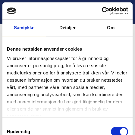
H
o
Lukk
5. Tilbakemelding og avslutning
p
p
Samtykke
Detaljer
Om
t
i
Innhold
l
Denne nettsiden anvender cookies
i
You are unauthorized to view this page.
n
Vi bruker informasjonskapsler for å gi innhold og
n
Username
annonser et personlig preg, for å levere sosiale
h
mediefunksjoner og for å analysere trafikken vår. Vi deler
o
dessuten informasjon om hvordan du bruker nettstedet
l
vårt, med partnerne våre innen sosiale medier,
d
Password
annonsering og analysearbeid, som kan kombinere den
med annen informasjon du har gjort tilgjengelig for dem,
eller som de har samlet inn gjennom din bruk av
tjenestene deres.
Remember Me
S
Nødvendig
a