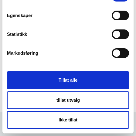
m
t
Egenskaper
Forgot Password
y
k
k
Statistikk
e
v
Markedsføring
a
l
g
Tillat alle
tillat utvalg
Ikke tillat
Forrige
3 min
Neste