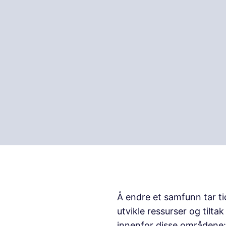
Å endre et samfunn tar ti
utvikle ressurser og tilta
innenfor disse områdene: