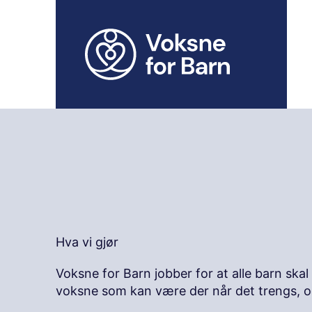
H
o
p
p
t
i
l
i
n
n
h
o
l
d
Hva vi gjør
Voksne for Barn jobber for at alle barn skal 
voksne som kan være der når det trengs, o