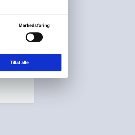
r om
attig, i
Markedsføring
Tillat alle