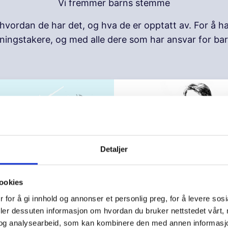
Vi fremmer barns stemme
ordan de har det, og hva de er opptatt av. For å ha 
utningstakere, og med alle dere som har ansvar for ba
Detaljer
ookies
Hva mener barn og un
 for å gi innhold og annonser et personlig preg, for å levere sos
Om pengene og livet
deler dessuten informasjon om hvordan du bruker nettstedet vårt,
og analysearbeid, som kan kombinere den med annen informasjon d