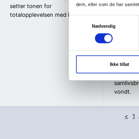
dem, eller som de har samlet
setter tonen for
totalopplevelsen med NAV.
S
Nødvendig
a
Hva mene
m
Til mine 
t
mamma 
y
k
Hvordan 
k
Ikke tillat
skilsmiss
e
bonusfami
v
samlivsbr
a
vondt.
l
g
<
1