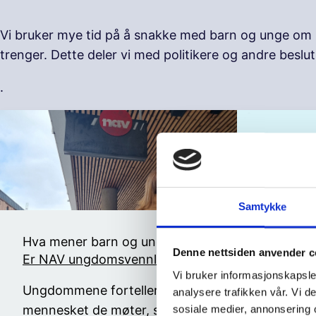
Vi bruker mye tid på å snakke med barn og unge om hv
trenger. Dette deler vi med politikere og andre besl
.
Samtykke
Hva mener barn og unge
Denne nettsiden anvender c
Er NAV ungdomsvennlig?
Vi bruker informasjonskapsler
Ungdommene forteller at det er
analysere trafikken vår. Vi 
mennesket de møter, som
sosiale medier, annonsering 