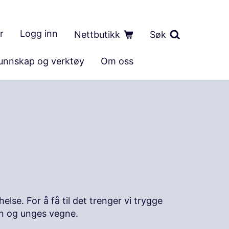
r
Logg inn
Nettbutikk
Søk
unnskap og verktøy
Om oss
lse. For å få til det trenger vi trygge
rn og unges vegne.