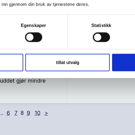
Barn og unge fortelle
 inn gjennom din bruk av tjenestene deres.
hvordan det er å være f
verdens rikeste land.
Egenskaper
Statistikk
r barn og unge
skilte foreldre: «Kjære
og…
det oppleves med
tillat utvalg
e, to hjem og
lie. Hva de trenger så
uddet gjør mindre
…
6
7
8
9
10
>