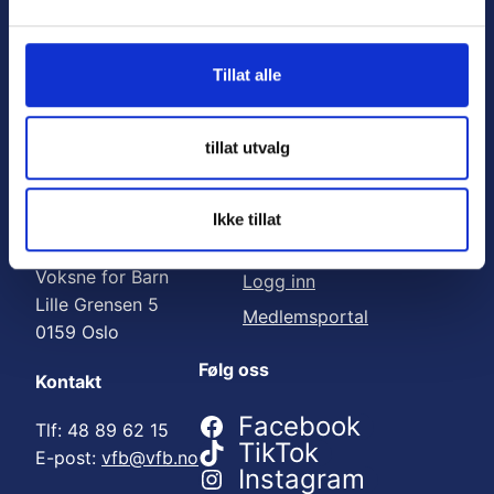
Nyttige lenker:
l
g
Meld deg på nyhetsbrev
Tillat alle
Bli medlem
Engasjer deg
tillat utvalg
Gi en gave
Ikke tillat
Adresse
For medlemmer
Voksne for Barn
Logg inn
Lille Grensen 5
Medlemsportal
0159 Oslo
Følg oss
Kontakt
Facebook
Tlf: 48 89 62 15
TikTok
E-post:
vfb@vfb.no
Instagram