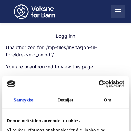
H
o
Å
p
p
p
n
t
e
i
Logg inn
m
l
e
Unauthorized for:
/mp-files/invitasjon-til-
i
n
n
foreldrekveld_nn.pdf/
y
n
You are unauthorized to view this page.
h
o
Username
l
d
Samtykke
Detaljer
Om
Password
Denne nettsiden anvender cookies
Remember Me
Vi bruker informasjonskapsler for å gi innhold og