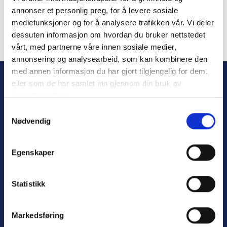
annonser et personlig preg, for å levere sosiale
mediefunksjoner og for å analysere trafikken vår. Vi deler
dessuten informasjon om hvordan du bruker nettstedet
vårt, med partnerne våre innen sosiale medier,
Forgot Password
annonsering og analysearbeid, som kan kombinere den
med annen informasjon du har gjort tilgjengelig for dem,
eller som de har samlet inn gjennom din bruk av
tjenestene deres.
S
Nødvendig
a
m
t
Egenskaper
y
Personvern
k
Varsling
k
Statistikk
e
v
Markedsføring
a