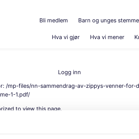
Bli medlem
Barn og unges stemme
Hva vi gjør
Hva vi mener
K
Logg inn
or:
/mp-files/nn-sammendrag-av-zippys-venner-for-
ime-1-1.pdf/
rized to view this page.