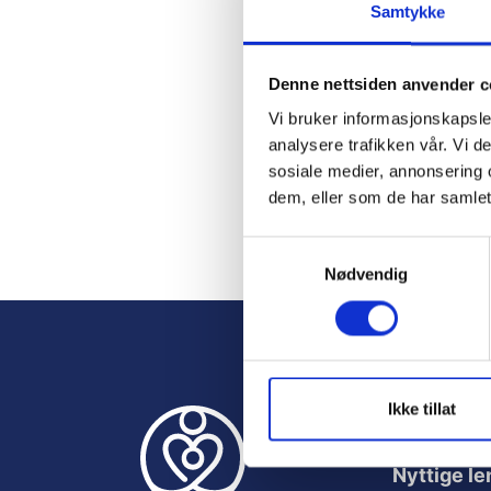
Samtykke
Password
Denne nettsiden anvender c
Vi bruker informasjonskapsler
analysere trafikken vår. Vi 
Remember M
sosiale medier, annonsering 
dem, eller som de har samlet
S
Nødvendig
a
Forgot Passwor
m
t
y
k
k
Ikke tillat
e
v
Nyttige le
a