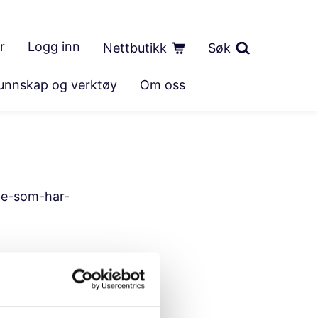
r
Logg inn
Nettbutikk
Søk
unnskap og verktøy
Om oss
de-som-har-