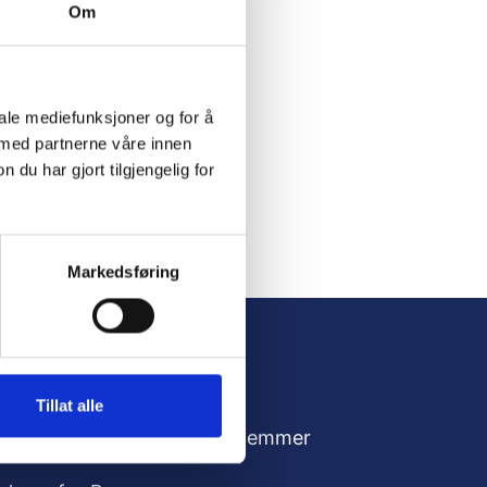
Om
iale mediefunksjoner og for å
 med partnerne våre innen
u har gjort tilgjengelig for
Markedsføring
Tillat alle
dresse
For medlemmer