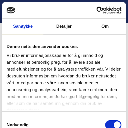
H
o
Lukk
1. Innledning
p
p
Samtykke
Detaljer
Om
t
i
Innhold
l
Denne nettsiden anvender cookies
i
You are unauthorized to view this page.
n
Vi bruker informasjonskapsler for å gi innhold og
n
Username
annonser et personlig preg, for å levere sosiale
h
mediefunksjoner og for å analysere trafikken vår. Vi deler
o
dessuten informasjon om hvordan du bruker nettstedet
l
vårt, med partnerne våre innen sosiale medier,
d
Password
annonsering og analysearbeid, som kan kombinere den
med annen informasjon du har gjort tilgjengelig for dem,
eller som de har samlet inn gjennom din bruk av
tjenestene deres.
Remember Me
S
Nødvendig
a