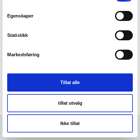
m
t
Egenskaper
Forgot Password
y
k
k
Statistikk
e
v
Markedsføring
a
l
g
Tillat alle
tillat utvalg
Ikke tillat
Forrige
5 min
Neste