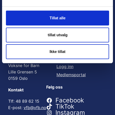
Nyttige lenker:
l
g
Meld deg på nyhetsbrev
Tillat alle
Bli medlem
Engasjer deg
tillat utvalg
Gi en gave
Ikke tillat
Adresse
For medlemmer
Voksne for Barn
Logg inn
Lille Grensen 5
Medlemsportal
0159 Oslo
Følg oss
Kontakt
Facebook
Tlf: 48 89 62 15
TikTok
E-post:
vfb@vfb.no
Instagram