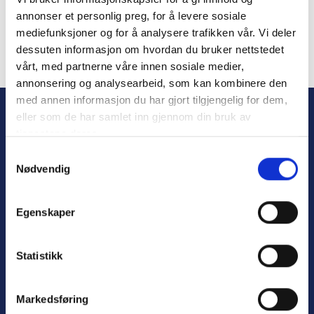
Remember Me
annonser et personlig preg, for å levere sosiale
mediefunksjoner og for å analysere trafikken vår. Vi deler
dessuten informasjon om hvordan du bruker nettstedet
vårt, med partnerne våre innen sosiale medier,
Forgot Password
annonsering og analysearbeid, som kan kombinere den
med annen informasjon du har gjort tilgjengelig for dem,
eller som de har samlet inn gjennom din bruk av
tjenestene deres.
S
Nødvendig
a
m
t
Egenskaper
y
Personvern
k
Varsling
k
Statistikk
e
v
Markedsføring
a