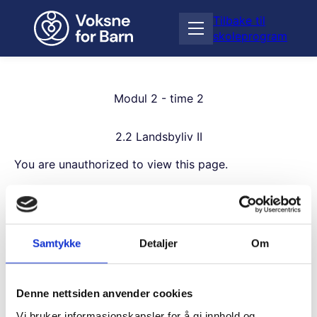
H
Tilbake til
o
Å
skoleprogram
p
p
p
n
t
e
i
m
Modul 2 - time 2
l
e
i
n
n
2.2 Landsbyliv II
y
n
h
You are unauthorized to view this page.
o
Username
l
d
Samtykke
Detaljer
Om
Password
Denne nettsiden anvender cookies
Vi bruker informasjonskapsler for å gi innhold og