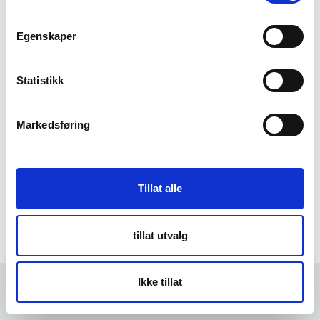
m
t
Egenskaper
Forgot Password
y
k
k
Statistikk
e
v
Markedsføring
a
l
g
Tillat alle
tillat utvalg
Ikke tillat
Forrige
5 min
Neste