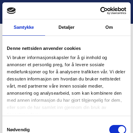
H
o
Lukk
1. Innledende aktivitet og avtale
p
p
Samtykke
Detaljer
Om
t
i
Innhold
l
Denne nettsiden anvender cookies
i
You are unauthorized to view this page.
n
Vi bruker informasjonskapsler for å gi innhold og
n
Username
annonser et personlig preg, for å levere sosiale
h
mediefunksjoner og for å analysere trafikken vår. Vi deler
o
dessuten informasjon om hvordan du bruker nettstedet
l
vårt, med partnerne våre innen sosiale medier,
d
Password
annonsering og analysearbeid, som kan kombinere den
med annen informasjon du har gjort tilgjengelig for dem,
eller som de har samlet inn gjennom din bruk av
tjenestene deres.
Remember Me
S
Nødvendig
a