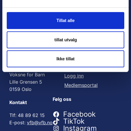
Nyttige lenker:
l
g
Meld deg på nyhetsbrev
Tillat alle
Bli medlem
Engasjer deg
tillat utvalg
Gi en gave
Ikke tillat
Adresse
For medlemmer
Voksne for Barn
Logg inn
Lille Grensen 5
Medlemsportal
0159 Oslo
Følg oss
Kontakt
Facebook
Tlf: 48 89 62 15
TikTok
E-post:
vfb@vfb.no
Instagram