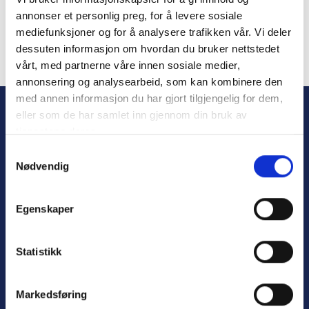
Remember Me
annonser et personlig preg, for å levere sosiale
mediefunksjoner og for å analysere trafikken vår. Vi deler
dessuten informasjon om hvordan du bruker nettstedet
vårt, med partnerne våre innen sosiale medier,
Forgot Password
annonsering og analysearbeid, som kan kombinere den
med annen informasjon du har gjort tilgjengelig for dem,
eller som de har samlet inn gjennom din bruk av
tjenestene deres.
S
Nødvendig
a
m
t
Egenskaper
y
Personvern
k
Varsling
k
Statistikk
e
v
Markedsføring
a