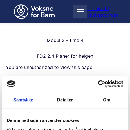
H
Tilbake til
o
Å
skoleprogram
p
p
p
n
t
e
i
m
Modul 2 - time 4
l
e
i
n
n
FD2 2.4 Planer for helgen
y
n
h
You are unauthorized to view this page.
o
Username
l
d
Samtykke
Detaljer
Om
Password
Denne nettsiden anvender cookies
Vi bruker informasjonskapsler for å gi innhold og