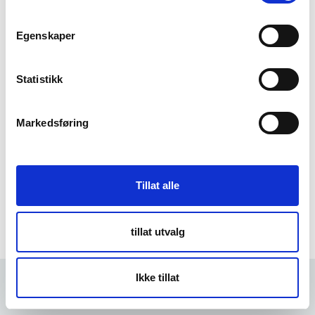
m
t
Egenskaper
Forgot Password
y
k
k
Statistikk
e
v
Markedsføring
a
l
g
Tillat alle
tillat utvalg
Ikke tillat
Forrige
5 min
Neste