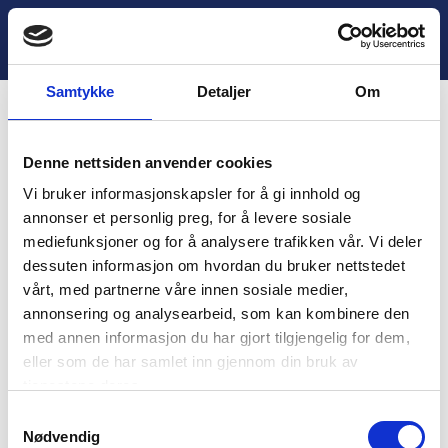
H
o
Lukk
4. Avslutt historien
p
p
Samtykke
Detaljer
Om
t
i
Innhold
l
Denne nettsiden anvender cookies
i
You are unauthorized to view this page.
n
Vi bruker informasjonskapsler for å gi innhold og
n
Username
annonser et personlig preg, for å levere sosiale
h
mediefunksjoner og for å analysere trafikken vår. Vi deler
o
dessuten informasjon om hvordan du bruker nettstedet
l
vårt, med partnerne våre innen sosiale medier,
d
Password
annonsering og analysearbeid, som kan kombinere den
med annen informasjon du har gjort tilgjengelig for dem,
eller som de har samlet inn gjennom din bruk av
tjenestene deres.
Remember Me
S
Nødvendig
a