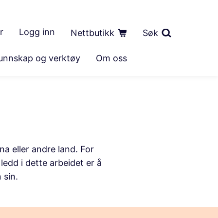
r
Logg inn
Nettbutikk
Søk
unnskap og verktøy
Om oss
na eller andre land. For
edd i dette arbeidet er å
 sin.