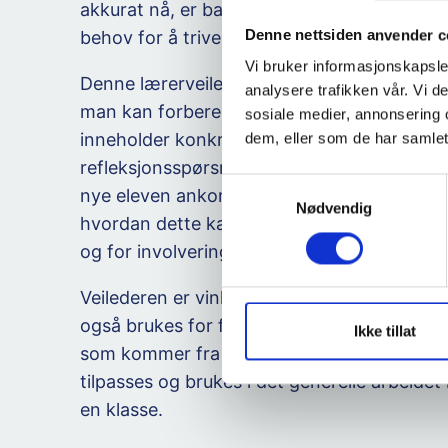
akkurat nå, er barn fortsatt barn, og har so
Denne nettsiden anvender c
behov for å trives på skolen og å bli en del 
Vi bruker informasjonskapsler
Denne lærerveilederen inneholder et opple
analysere trafikken vår. Vi 
man kan forberede klassen på å inkludere e
sosiale medier, annonsering 
inneholder konkrete oppgaver og en del
dem, eller som de har samlet
refleksjonsspørsmål som gjennomføres som
S
nye eleven ankommer. Til slutt vil du finne et
Nødvendig
a
hvordan dette kan følges opp etter at ele
m
og for involvering av foreldre.
t
y
Veilederen er vinklet med tanke på krigen i
k
også brukes for flyktninger fra andre land, e
k
Ikke tillat
som kommer fra andre skoler. Den kan ogs
e
v
tilpasses og brukes i det generelle arbeidet
a
en klasse.
l