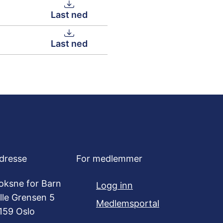
Last ned
Last ned
dresse
For medlemmer
oksne for Barn
Logg inn
ille Grensen 5
Medlemsportal
159 Oslo