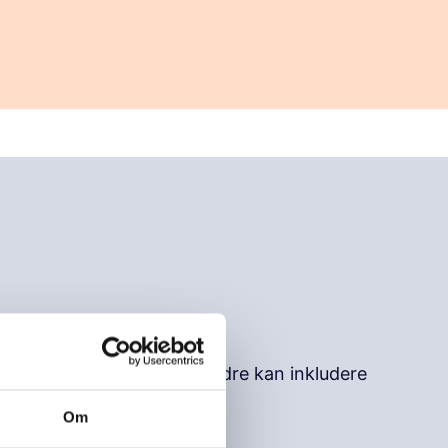
dt og øve på hvordan vi bedre kan inkludere
Om
ever.