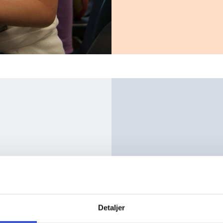
Mål:
leve et snev av
> Reflektere run
 arenaen for å få
og være
Detaljer
ig situasjon
rause med nye el