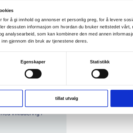
m alle andre et
ookies
av fellesskapet.
 for å gi innhold og annonser et personlig preg, for å levere sos
gg for hvordan
deler dessuten informasjon om hvordan du bruker nettstedet vårt,
n ny elev. Den
og analysearbeid, som kan kombinere den med annen informasjon d
 inn gjennom din bruk av tjenestene deres.
 klasse før den
 forslag til
Egenskaper
Statistikk
ven er ankommet,
 Ukraina, men kan
ller for elever
tillat utvalg
å med fordel
 med inkludering i