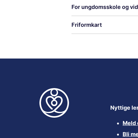
For ungdomsskole og vi
Friformkart
Nyttige le
Meld 
Bli m