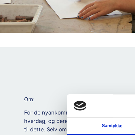
Om:
For de nyankomne barna er det viktig å opp
hverdag, og dere på skolen er den viktigste
Samtykke
til dette. Selv om familien står i en forferdel