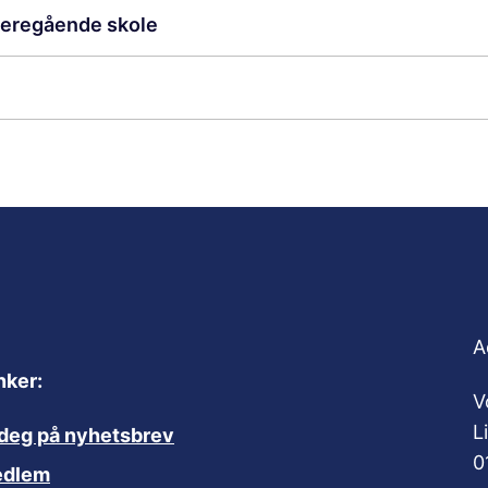
deregående skole
A
nker:
V
L
deg på nyhetsbrev
0
edlem