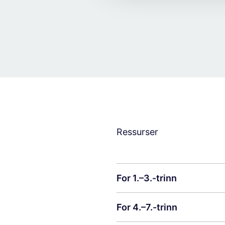
g
Ressurser
For 1.–3.-trinn
For 4.–7.-trinn