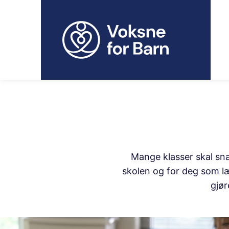
H
o
p
p
t
i
l
i
n
n
h
o
Mange klasser skal snar
l
skolen og for deg som læ
d
gjør