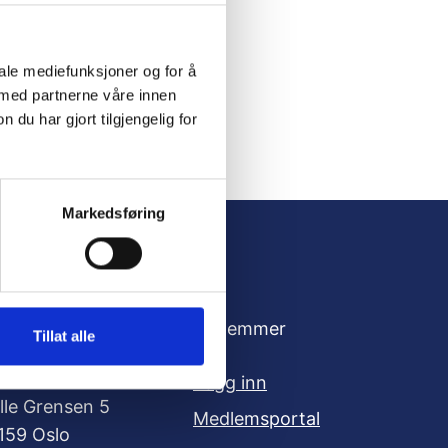
iale mediefunksjoner og for å
 med partnerne våre innen
u har gjort tilgjengelig for
Markedsføring
dresse
For medlemmer
Tillat alle
oksne for Barn
Logg inn
ille Grensen 5
Medlemsportal
159 Oslo