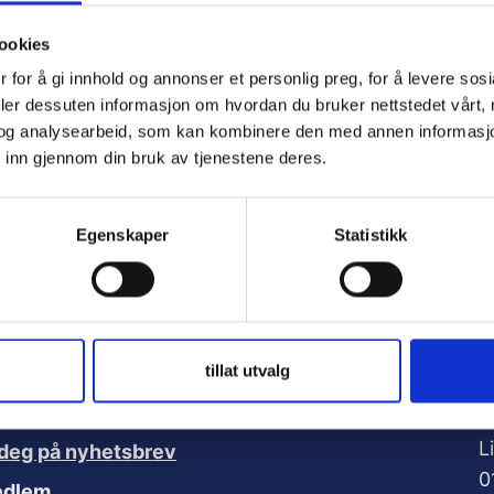
ookies
ember Me
 for å gi innhold og annonser et personlig preg, for å levere sos
deler dessuten informasjon om hvordan du bruker nettstedet vårt,
og analysearbeid, som kan kombinere den med annen informasjon d
 inn gjennom din bruk av tjenestene deres.
t Password
Egenskaper
Statistikk
A
tillat utvalg
nker:
V
L
deg på nyhetsbrev
0
edlem