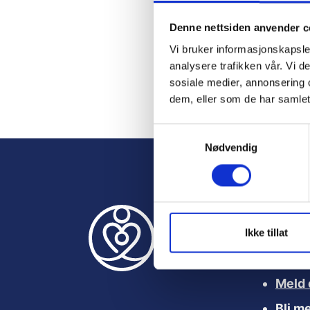
Denne nettsiden anvender c
Rem
Vi bruker informasjonskapsler
analysere trafikken vår. Vi 
sosiale medier, annonsering 
dem, eller som de har samlet
Forgo
S
Nødvendig
a
m
t
y
k
k
Ikke tillat
Nyttige le
e
v
a
Meld 
l
Bli m