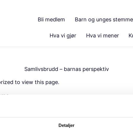
Bli medlem
Barn og unges stemme
Hva vi gjør
Hva vi mener
K
Samlivsbrudd – barnas perspektiv
rized to view this page.
ame
ord
Detaljer