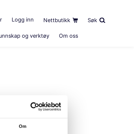
r
Logg inn
Nettbutikk
Søk
unnskap og verktøy
Om oss
Om