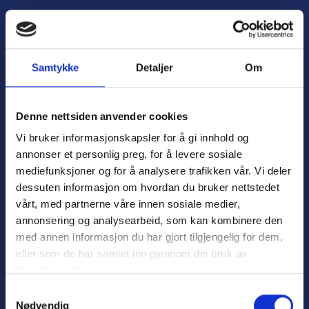
H
o
Å
p
p
p
n
t
Samtykke
Detaljer
Om
e
i
m
l
e
i
Denne nettsiden anvender cookies
n
n
Vi bruker informasjonskapsler for å gi innhold og
y
n
annonser et personlig preg, for å levere sosiale
h
mediefunksjoner og for å analysere trafikken vår. Vi deler
o
dessuten informasjon om hvordan du bruker nettstedet
l
Personvern
d
vårt, med partnerne våre innen sosiale medier,
Varsling
annonsering og analysearbeid, som kan kombinere den
med annen informasjon du har gjort tilgjengelig for dem,
eller som de har samlet inn gjennom din bruk av
tjenestene deres.
Nyttige lenker:
S
Nødvendig
a