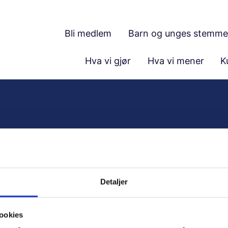
Bli medlem
Barn og unges stemme
Hva vi gjør
Hva vi mener
K
A
nker:
V
Detaljer
L
deg på nyhetsbrev
0
edlem
ookies
jer deg
K