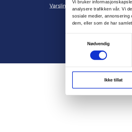
Vi bruker informasjonskapsler
Varsling
Gi en
analysere trafikken vår. Vi 
sosiale medier, annonsering 
dem, eller som de har samlet
S
Nødvendig
a
m
t
y
k
k
Ikke tillat
e
v
a
l
g