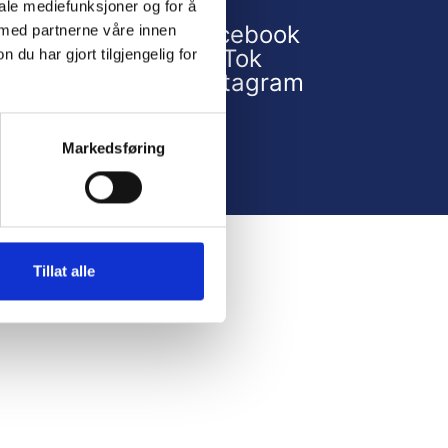
iale mediefunksjoner og for å
Facebook
 med partnerne våre innen
lf: 48 89 62 15
TikTok
u har gjort tilgjengelig for
-post:
vfb@vfb.no
Instagram
Markedsføring
Tillat alle