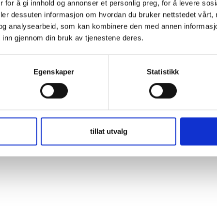
 for å gi innhold og annonser et personlig preg, for å levere sos
 gave
deler dessuten informasjon om hvordan du bruker nettstedet vårt,
T
og analysearbeid, som kan kombinere den med annen informasjon d
E
 inn gjennom din bruk av tjenestene deres.
Egenskaper
Statistikk
tillat utvalg