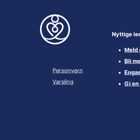
Nyttige le
Meld 
Bli m
Personvern
Engas
Varsling
Gi en