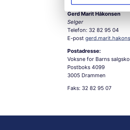
e
v
Gerd Marit Håkonsen
a
Selger
l
Telefon: 32 82 95 04
g
E-post
gerd.marit.hakon
Postadresse:
Voksne for Barns salgsko
Postboks 4099
3005 Drammen
Faks: 32 82 95 07