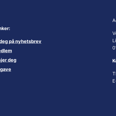
A
nker:
V
L
deg på nyhetsbrev
0
edlem
jer deg
K
 gave
T
E