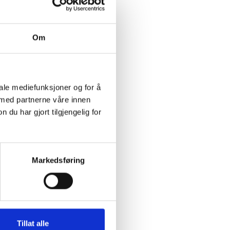
Om
 Støtten til vårt viktige
ten på våre nettsider.
arns psykiske helse og
iale mediefunksjoner og for å
 med partnerne våre innen
u har gjort tilgjengelig for
onse på Voksne for Barns
Markedsføring
Tillat alle