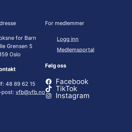
dresse
For medlemmer
oksne for Barn
Logg inn
ille Grensen 5
Medlemsportal
159 Oslo
Følg oss
ontakt
Facebook
lf: 48 89 62 15
TikTok
-post:
vfb@vfb.no
Instagram