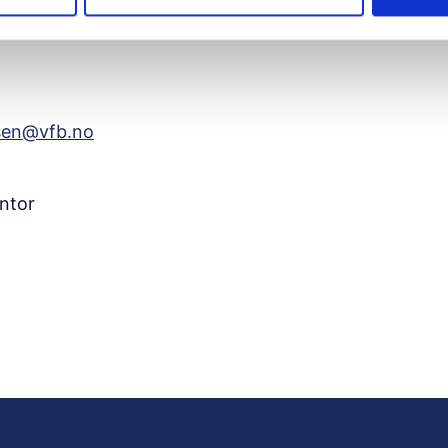
sen@vfb.no
ntor