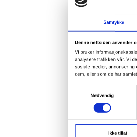
Colourbox)
Samtykke
Mange virksomheter ønske
arbeid for barn og unge 
Denne nettsiden anvender c
Det økonomiske bidraget 
Vi bruker informasjonskapsler
oppvekstvilkår til gode.
analysere trafikken vår. Vi 
sosiale medier, annonsering 
En barndom er kort men a
dem, eller som de har samlet
Ta kontakt med vårt salg
S
nettside:
Nødvendig
a
m
Tor Herluf Skjærvik
t
Salgsleder
y
Telefon: 32 82 95 04
k
E-post:
tor.skjervik@vfb.
k
Ikke tillat