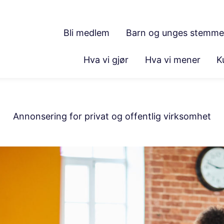
Bli medlem
Barn og unges stemme
Hva vi gjør
Hva vi mener
K
Annonsering for privat og offentlig virksomhet