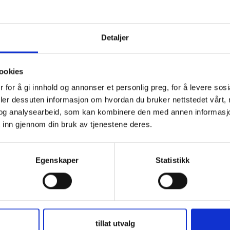
Detaljer
r sammen med sine ansatte å støtte veldedige formål.
i Norge kan gjøres gjennom
annonsering av virksomhe
ookies
går direkte til Voksne for Barns tiltak som kommer b
 for å gi innhold og annonser et personlig preg, for å levere sos
deler dessuten informasjon om hvordan du bruker nettstedet vårt,
og analysearbeid, som kan kombinere den med annen informasjon d
v avgjørende betydning for resten av livet!
 inn gjennom din bruk av tjenestene deres.
skontor i dag hvis du ønsker støtte- eller bannerann
Egenskaper
Statistikk
no
tillat utvalg