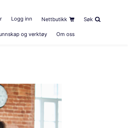
r
Logg inn
Nettbutikk
Søk
unnskap og verktøy
Om oss