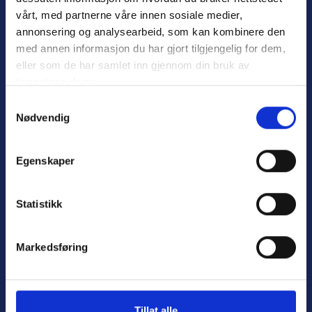
vårt, med partnerne våre innen sosiale medier,
annonsering og analysearbeid, som kan kombinere den
med annen informasjon du har gjort tilgjengelig for dem,
eller som de har samlet inn gjennom din bruk av
tjenestene deres.
S
Nødvendig
a
Personvern
m
Varsling
t
Egenskaper
y
k
k
Statistikk
Nyttige lenker:
e
v
Markedsføring
Meld deg på nyhetsbrev
a
Bli medlem
l
g
Engasjer deg
Tillat alle