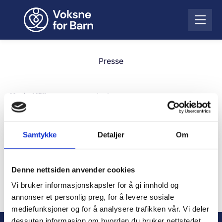
H
o
Å
p
p
p
n
t
e
i
Presse
m
l
e
i
n
n
Karin Källsmyr
,
generalsekretær
y
n
Telefon:
911 41 685
h
E-post:
karin.kallsmyr@vfb.no
o
Samtykke
Detaljer
Om
l
Rune Berglund Steen
,
kommunikasjonssjef
d
Telefon:
481 53 526
E-post:
rune.berglund.steen@vfb.no
Denne nettsiden anvender cookies
Vi bruker informasjonskapsler for å gi innhold og
annonser et personlig preg, for å levere sosiale
mediefunksjoner og for å analysere trafikken vår. Vi deler
dessuten informasjon om hvordan du bruker nettstedet