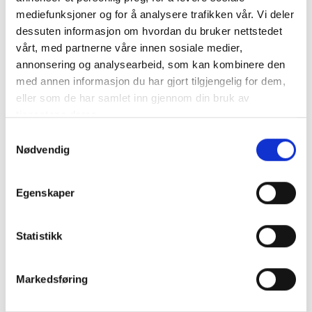
mediefunksjoner og for å analysere trafikken vår. Vi deler
dessuten informasjon om hvordan du bruker nettstedet
På en skole med avtale med VfB skal
vårt, med partnerne våre innen sosiale medier,
annonsering og analysearbeid, som kan kombinere den
ressursperson(er) bidra med:
med annen informasjon du har gjort tilgjengelig for dem,
eller som de har samlet inn gjennom din bruk av
tjenestene deres.
arrangere og gjennomføre erfaringssamlinger
Holde oversikt over hvilke lærere og ansatte
S
som trenger opplæring/sertifisering.
Nødvendig
a
Ha kontakt med Voksne for Barn
m
t
Egenskaper
y
Vi anbefaler at ressurspersoner både i kommuner og
k
på skoler, jobber sammen i en ressursgruppe.
k
Statistikk
Ressursruppen har ansvar for å sikre at
e
forankringsdokumentet følges, samt arrangere
v
Markedsføring
fagdag for andre ansatte ved behov. Gruppen bør
a
være tverrfaglig sammensatt.
l