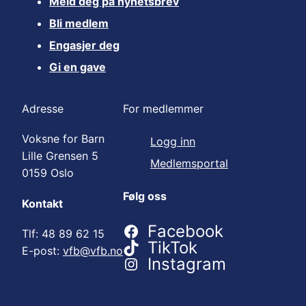
Meld deg på nyhetsbrev
Bli medlem
Engasjer deg
Gi en gave
Adresse
For medlemmer
Voksne for Barn
Logg inn
Lille Grensen 5
Medlemsportal
0159 Oslo
Følg oss
Kontakt
Facebook
Tlf: 48 89 62 15
TikTok
E-post:
vfb@vfb.no
Instagram