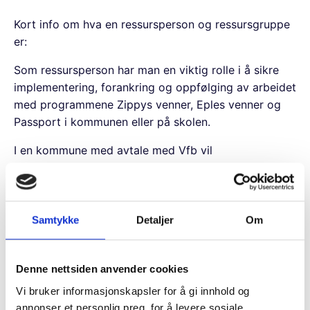
Kort info om hva en ressursperson og ressursgruppe
er:
Som ressursperson har man en viktig rolle i å sikre
implementering, forankring og oppfølging av arbeidet
med programmene Zippys venner, Eples venner og
Passport i kommunen eller på skolen.
I en kommune med avtale med Vfb vil
ressursgruppen bidra med:
opplæring av nye lærere ved å bidra med
Samtykke
Detaljer
Om
planlegging, organisering og veiledning på
workshops.
arrangere og gjennomføre erfaringssamlinger
Denne nettsiden anvender cookies
Holde oversikt over hvilke lærere og ansatte
Vi bruker informasjonskapsler for å gi innhold og
som trenger opplæring/sertifisering.
annonser et personlig preg, for å levere sosiale
Ha kontakt med Voksne for Barn