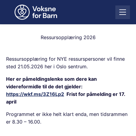
H
o
Å
p
p
p
n
t
e
i
Ressursopplæring 2026
m
l
e
i
n
n
Ressursopplæring for NYE ressurspersoner vil finne
y
n
sted 21.05.2026 her i Oslo sentrum.
h
o
Her er påmeldingslenke som dere kan
l
videreformidle til de det gjelder:
d
https://wkf.ms/3Z16Lp2
Frist for påmelding er 17.
april
Programmet er ikke helt klart enda, men tidsrammen
er 8.30 – 16.00.