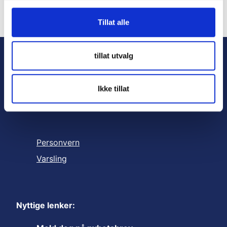
g
Tillat alle
tillat utvalg
Ikke tillat
Personvern
Varsling
Nyttige lenker: