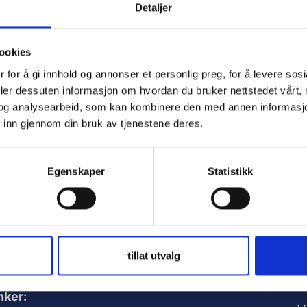
Detaljer
ord
ookies
 for å gi innhold og annonser et personlig preg, for å levere sos
deler dessuten informasjon om hvordan du bruker nettstedet vårt,
ember Me
og analysearbeid, som kan kombinere den med annen informasjon d
 inn gjennom din bruk av tjenestene deres.
Egenskaper
Statistikk
t Password
tillat utvalg
A
nker: