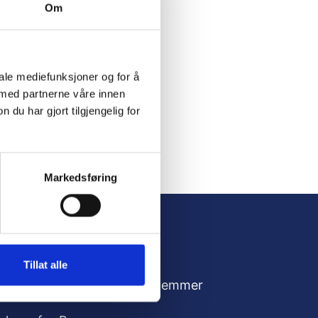
Om
iale mediefunksjoner og for å
 med partnerne våre innen
u har gjort tilgjengelig for
Markedsføring
Tillat alle
dresse
For medlemmer