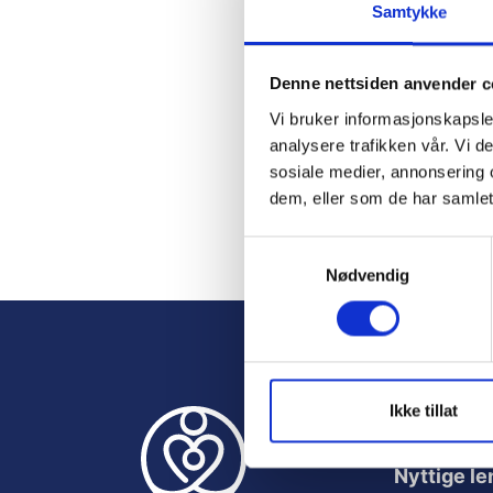
Samtykke
Passw
Denne nettsiden anvender c
Vi bruker informasjonskapsler
analysere trafikken vår. Vi 
Rem
sosiale medier, annonsering 
dem, eller som de har samlet
S
Nødvendig
a
Forgo
m
t
y
k
k
Ikke tillat
e
v
Nyttige le
a