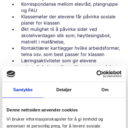
Korrespondanse mellom elevråd, plangruppe
og FAU
Klassemøter der elevene får påvirke sosiale
planer for klassen
Økt mulighet til å påvirke sider ved
skolehverdagen slik som; høytlesingsbok,
matrett i mat&helse,
Kontaktlærer kartlegger hvilke arbeidsformer,
tema osv. som best passer for klassen
Læringsaktiviteter som gir elevene
valgmuligheter mellom ulike oppgaver (eks.
arbeidsplan der elevene velger rekkefølge på
oppgaver)
Mulighet for bortvalg av enkelte oppgaver
Samtykke
Detaljer
Om
Elever får mulighet til å ønske læringspartner
Denne nettsiden anvender cookies
Tilpasning av aktiviteter/ oppgaver
Vi bruker informasjonskapsler for å gi innhold og
Individuell tilpasning for enkeltelever –
annonser et personlig preg, for å levere sosiale