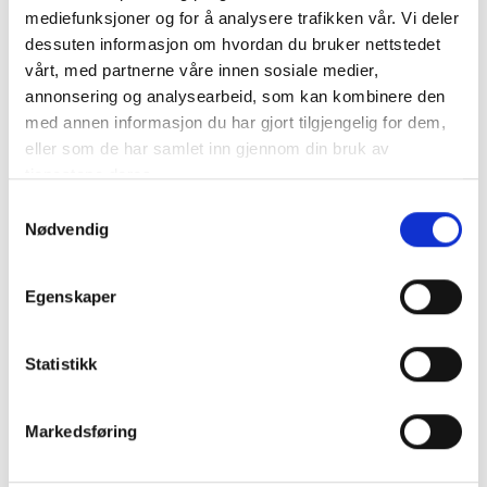
kartlegge elevens styrker/ kunnskap/
mediefunksjoner og for å analysere trafikken vår. Vi deler
ressurser
dessuten informasjon om hvordan du bruker nettstedet
Variasjon
vårt, med partnerne våre innen sosiale medier,
Praktiske oppgaver
annonsering og analysearbeid, som kan kombinere den
Lekbasert læring
med annen informasjon du har gjort tilgjengelig for dem,
Oppgaver som er relevante i elevens liv
Økt valgfrihet i oppgaveform, gjennomføring
eller som de har samlet inn gjennom din bruk av
og sluttproduktet
tjenestene deres.
Uteskole
S
Utflukter (samarbeid med lokalsamfunn/
Nødvendig
a
næringsliv)
m
Tverrfaglige prosjekter – inkludere
t
praktiskestetiske fag
Egenskaper
y
Lystbetonte pauser (en pust i bakken/ noe å
glede seg til)
k
Unngå mengdetrening for elever som ikke har
k
Statistikk
behov for dette
e
Kartlegging av elever med høyt
v
Markedsføring
læringspotensiale
a
Hospitering i høyere klassetrinn
l