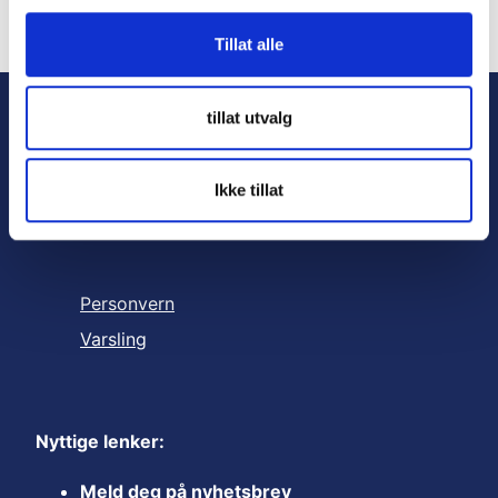
g
Tillat alle
tillat utvalg
Ikke tillat
Personvern
Varsling
Nyttige lenker:
Meld deg på nyhetsbrev