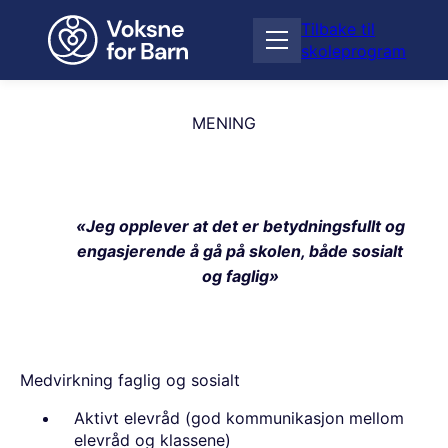
H
Tilbake til
o
Å
skoleprogram
p
p
p
n
t
e
i
MENING
m
l
e
i
n
n
y
n
Jeg opplever at det er betydningsfullt og
h
engasjerende å gå på skolen, både sosialt
o
l
og faglig
d
Medvirkning faglig og sosialt
Aktivt elevråd (god kommunikasjon mellom
elevråd og klassene)