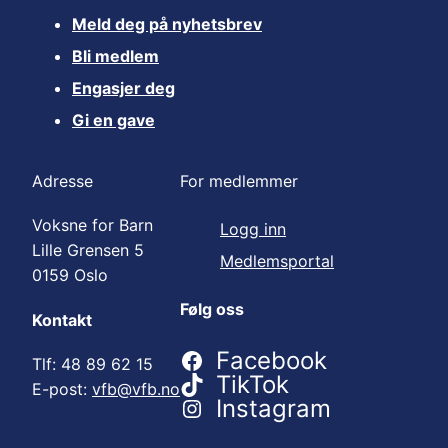
Meld deg på nyhetsbrev
Bli medlem
Engasjer deg
Gi en gave
Adresse
For medlemmer
Voksne for Barn
Logg inn
Lille Grensen 5
Medlemsportal
0159 Oslo
Følg oss
Kontakt
Facebook
Tlf: 48 89 62 15
TikTok
E-post:
vfb@vfb.no
Instagram