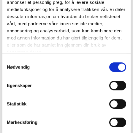
annonser et personlig preg, for å levere sosiale
mediefunksjoner og for å analysere trafikken vår. Vi deler
dessuten informasjon om hvordan du bruker nettstedet
vårt, med partnerne våre innen sosiale medier,
annonsering og analysearbeid, som kan kombinere den
med annen informasjon du har gjort tilgjengelig for dem,
eller som de har samlet inn gjennom din bruk av
tjenestene deres.
S
Nødvendig
a
m
t
Egenskaper
y
k
k
Statistikk
e
v
Markedsføring
a
l