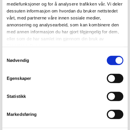
mediefunksjoner og for å analysere trafikken vår. Vi deler
dessuten informasjon om hvordan du bruker nettstedet
vårt, med partnerne våre innen sosiale medier,
annonsering og analysearbeid, som kan kombinere den
med annen informasjon du har gjort tilgjengelig for dem,
eller som de har samlet inn gjennom din bruk av
tjenestene deres.
S
Nødvendig
a
m
t
Egenskaper
y
k
k
Statistikk
e
v
Markedsføring
a
l