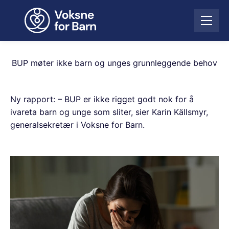
H
o
Å
p
p
p
n
t
e
i
BUP møter ikke barn og unges grunnleggende behov
m
l
e
i
n
n
Ny rapport: – BUP er ikke rigget godt nok for å
y
n
ivareta barn og unge som sliter, sier Karin Källsmyr,
h
generalsekretær i Voksne for Barn.
o
l
d