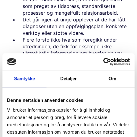
som preget av tidspress, standardiserte
prosesser og mangelfullt relasjonsarbeid.
Det går igjen at unge opplever at de har fått
diagnoser uten en oppfølgingsplan, konkrete
verktøy eller støtte videre.
Flere forsto ikke hva som foregikk under
utredningen; de fikk for eksempel ikke
tilstrekkelig informasjon om hvorfor de var
der, hva testene de gjennomførte skulle
avdekke, eller hva diagnosen de fikk, faktisk
innebar.
Samtykke
Detaljer
Om
De unge ønsker mer medvirkning, bedre
informasjon og mer involvering i egen
behandling.
Flere har opplevd positive møter med
Denne nettsiden anvender cookies
enkeltpersoner som viste genuin omsorg og
Vi bruker informasjonskapsler for å gi innhold og
kontinuitet i oppfølgingen, men det framstår
annonser et personlig preg, for å levere sosiale
som personavhengig og tilfeldig.
mediefunksjoner og for å analysere trafikken vår. Vi deler
dessuten informasjon om hvordan du bruker nettstedet