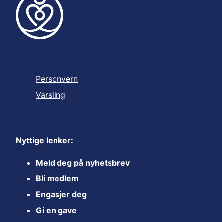
Personvern
Varsling
Nyttige lenker:
Meld deg på nyhetsbrev
Bli medlem
Engasjer deg
Gi en gave