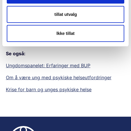
– Funnene er dessverre i tråd med informasjon vi
mottar ellers i arbeidet vårt. Mange ansatte i BUP
tillat utvalg
gjør det de kan for å hjelpe barn og unge som sliter.
Likevel peker erfaringene på et system som alt for
Ikke tillat
ofte ikke gir den oppfølgingen og hjelpen barn og
unge trenger, avslutter Källsmyr.
Se også:
Ungdomspanelet: Erfaringer med BUP
Om å være ung med psykiske helseutfordringer
Krise for barn og unges psykiske helse