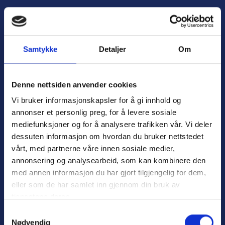
H
o
Å
p
p
p
n
t
Samtykke
Detaljer
Om
e
i
m
l
e
i
Denne nettsiden anvender cookies
n
n
Vi bruker informasjonskapsler for å gi innhold og
y
n
annonser et personlig preg, for å levere sosiale
h
mediefunksjoner og for å analysere trafikken vår. Vi deler
o
dessuten informasjon om hvordan du bruker nettstedet
l
Personvern
d
vårt, med partnerne våre innen sosiale medier,
Varsling
annonsering og analysearbeid, som kan kombinere den
med annen informasjon du har gjort tilgjengelig for dem,
eller som de har samlet inn gjennom din bruk av
tjenestene deres.
Nyttige lenker:
S
Nødvendig
a