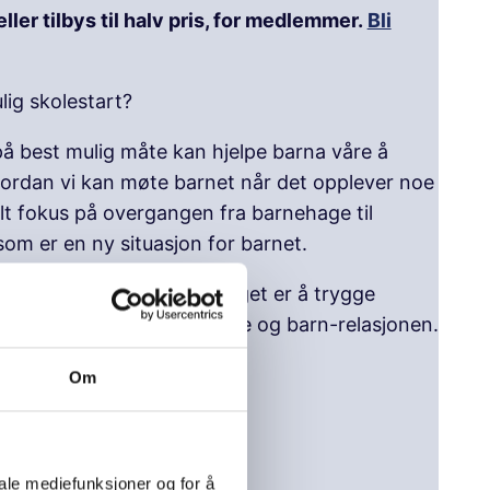
ller tilbys til halv pris, for medlemmer.
Bli
lig skolestart?
å best mulig måte kan hjelpe barna våre å
ordan vi kan møte barnet når det opplever noe
elt fokus på overgangen fra barnehage til
som er en ny situasjon for barnet.
 barn». Målet med foredraget er å trygge
uligheter som ligger i foreldre og barn-relasjonen.
Om
t egentlig?
ne som ligger her
iale mediefunksjoner og for å