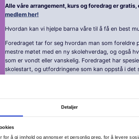
Alle våre arrangement, kurs og foredrag er gratis, e
medlem her!
Hvordan kan vi hjelpe barna våre til å få en best mu
Foredraget tar for seg hvordan man som foreldre p
mestre møtet med en ny skolehverdag, og også hv
som er vondt eller vanskelig. Foredraget har spesi
skolestart, og utfordringene som kan oppstå i det 
Voksne for Barns visjon er «Trygge voksne, trygge
foreldre i sin viktige rolle og tydeliggjøre hvilke m
I foredraget ser vi nærmere på:
Detaljer
å
Psykisk helse og livsmestring – hva betyr de
ookies
Anerkjennende kommunikasjon og mulighete
Mestringsstrategier og sosial kompetanse
 for å gi innhold og annonser et personlig preg, for å levere sos