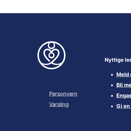
Nyttige le
Meld 
Bli m
Personvern
Engas
Varsling
Gi en