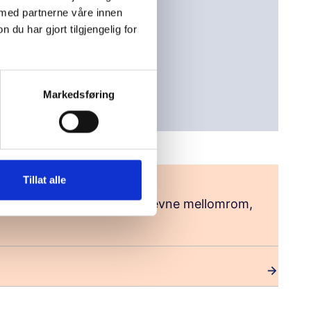
 med partnerne våre innen
sk uhelse
u har gjort tilgjengelig for
Markedsføring
Tillat alle
ste settes opp av oss med jevne mellomrom,