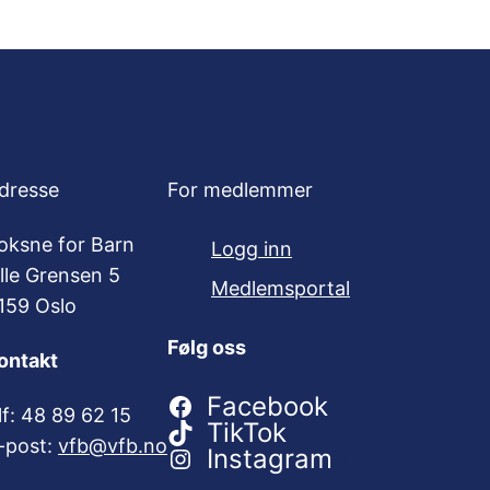
dresse
For medlemmer
oksne for Barn
Logg inn
ille Grensen 5
Medlemsportal
159 Oslo
Følg oss
ontakt
Facebook
lf: 48 89 62 15
TikTok
-post:
vfb@vfb.no
Instagram