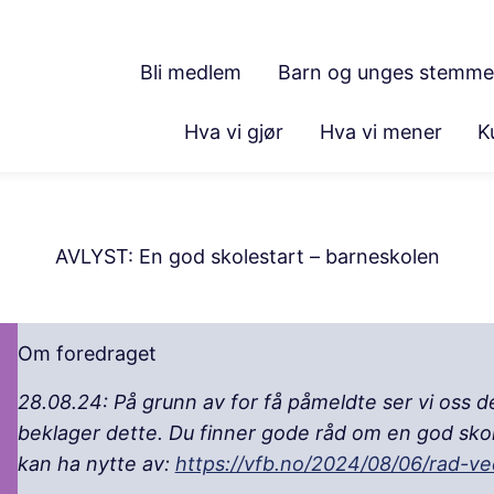
Bli medlem
Barn og unges stemme
Hva vi gjør
Hva vi mener
K
AVLYST: En god skolestart – barneskolen
Om foredraget
28.08.24: På grunn av for få påmeldte ser vi oss de
beklager dette. Du finner gode råd om en god skol
kan ha nytte av:
https://vfb.no/2024/08/06/rad-ve