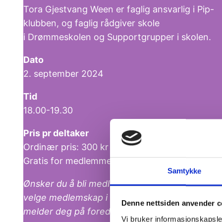
Tora Gjestvang Ween er faglig ansvarlig i Pip-
klubben, og faglig rådgiver skole
i Drømmeskolen og Supportgrupper i skolen.
Dato
2. september 2024
Tid
18.00-19.30
Pris pr deltaker
Ordinær pris: 300 kr ,-
Gratis for medlemmer
Samtykke
Ønsker du å bli medlem? Du får muligheten til 
velge medlemskap i samme skjema som du
Denne nettsiden anvender c
melder deg på foredraget.
Vi bruker informasjonskapsler