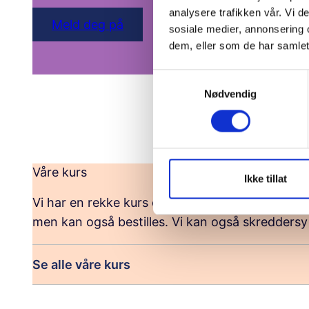
analysere trafikken vår. Vi 
Meld deg på
sosiale medier, annonsering 
dem, eller som de har samlet
S
Nødvendig
a
m
t
y
k
Våre kurs
k
Ikke tillat
e
Vi har en rekke kurs og foredrag både for for
v
men kan også bestilles. Vi kan også skreddersy 
a
l
g
Se alle våre kurs