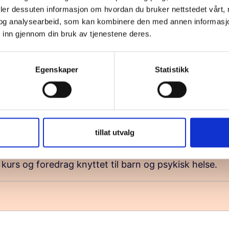
Fellesskap og tilhørighet
deler dessuten informasjon om hvordan du bruker nettstedet vårt,
Foreldres som beskyttende faktor mot psyki
og analysearbeid, som kan kombinere den med annen informasjon d
Eksempler fra praksis
 inn gjennom din bruk av tjenestene deres.
Det blir rom for spørsmål og dialog.
Egenskaper
Statistikk
tillat utvalg
eldre og for deg som jobber med barn og unge. De fle
kurs og foredrag knyttet til barn og psykisk helse.