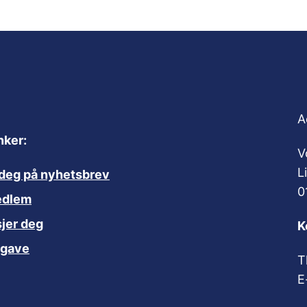
A
nker:
V
L
deg på nyhetsbrev
0
edlem
jer deg
K
 gave
T
E