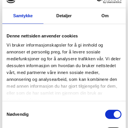
Velkommen til et av de mest populære foredragene
vi tilbyr!
Samtykke
Detaljer
Om
Dette er et inspirerende foredrag om hva som
foregår i hodet på en tenåring og hvordan foreldrene
Denne nettsiden anvender cookies
og andre voksne kan veilede på en god måte.
Vi bruker informasjonskapsler for å gi innhold og
Foredraget er mestrings- og ressursorientert. Målet
annonser et personlig preg, for å levere sosiale
er å styrke foreldrene, samtidig som de utfordres til
mediefunksjoner og for å analysere trafikken vår. Vi deler
refleksjoner rundt viktige temaer som relasjoner,
dessuten informasjon om hvordan du bruker nettstedet
kommunikasjon, vennskap, selvtillit og selvfølelse.
vårt, med partnerne våre innen sosiale medier,
annonsering og analysearbeid, som kan kombinere den
Introduksjonstilbud: Melder du deg inn, får du både
med annen informasjon du har gjort tilgjengelig for dem,
medlemskap og deltagelse for kroner 250,-.
eller som de har samlet inn gjennom din bruk av
Medlemskapet gir også gratis/rabattert adgang på
tjenestene deres.
alle andre arrangement og foredrag.
S
Foredragsholder er Mia Börjesson, sosionom og
Nødvendig
a
forfatter med mange års erfaring som
m