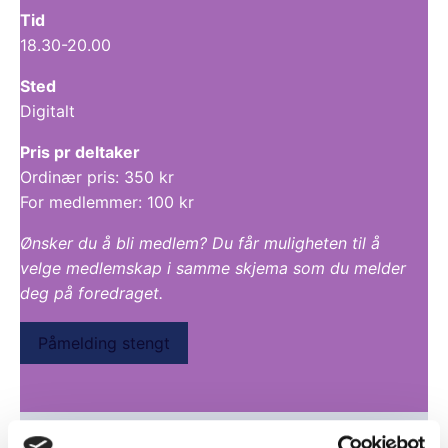
Tid
18.30-20.00
Sted
Digitalt
Pris pr deltaker
Ordinær pris: 350 kr
For medlemmer: 100 kr
Ønsker du å bli medlem? Du får muligheten til å
velge medlemskap i samme skjema som du melder
deg på foredraget.
Påmelding stengt
Om foredraget